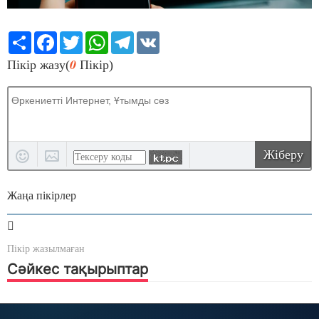
Share
Facebook
Twitter
WhatsApp
Telegram
VK
0
Пікір жазу(
Пікір)
Жіберу
Жаңа пікірлер
Пікір жазылмаған
Сәйкес тақырыптар