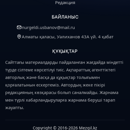
Редакция
БАЙЛАНЫС
nurgeldi.usbanov@mail.ru
Алматы қаласы, Уәлиханов 43А үй. 4 қабат
ҚҰҚЫҚТАР
Сайттағы материалдарды пайдаланған жағдайда міндетті
түрде сілтеме көрсетілуі тиіс. Ақпараттық агенттіктегі
авторлық және басқа да құқықтар толығымен
қорғалатынын ескертеміз. Автордың жеке пікірі
редакцияның көзқарасы болып саналмайды. Жарнама
мен түрлі хабарландыруларға жарнама беруші тарап
жауапты.
Copyright © 2016-2026 Mezgil.kz