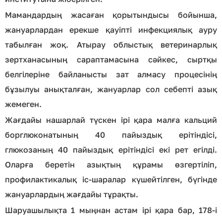
Мамандардың жасаған қорытындысы бойынша,
жануарлардан ерекше қауіпті инфекциялық ауру
табылған жоқ. Атырау облыстық ветеринарлық
зертханасының сараптамасына сәйкес, сыртқы
белгілеріне байланысты зат алмасу процесінің
бұзылуы анықталған, жануарлар сол себепті азық
жемеген.
Жағдайы нашарлай түскен ірі қара малға кальций
борглюконатының 40 пайыздық ерітіндісі,
глюкозаның 40 пайыздық ерітіндісі екі рет егілді.
Оларға беретін азықтың құрамы өзгертіліп,
профилактикалық іс-шаралар күшейтілген, бүгінде
жануарлардың жағдайы тұрақты.
Шаруашылықта 1 мыңнан астам ірі қара бар, 178-і