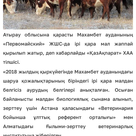
Атырау облысына қарасты Махамбет ауданының
«Первомайский» ЖШС-да ірі қара мал жаппай
қырылып жатыр, деп хабарлайды «ҚазАқпарат» ХАА
тілшісі.
«2018 жылдың қыркүйегінде Махамбет ауданындағы
шаруа қожалықтарының біріндегі ірі қара малдан
белгісіз аурудың белгілері анықталған. Осыған
байланысты малдан биологиялық сынама алынып,
зерттеу үшін Астана қаласындағы «Ветеринария
бойынша ұлттық референт орталығы» мен
Алматыдағы Ғылыми-зерттеу ветеринарлық
институтына жіберілген.