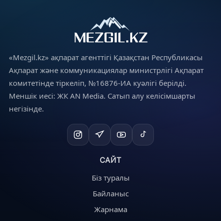
«Mezgil.kz» ақпарат агенттігі Қазақстан Республикасы
Ақпарат және коммуникациялар министрлігі Ақпарат
комитетінде тіркеліп, №16876-ИА куәлігі берілді.
Меншік иесі: ЖК AN Media. Сатып алу келісімшарты
негізінде.
САЙТ
Біз туралы
Байланыс
Жарнама