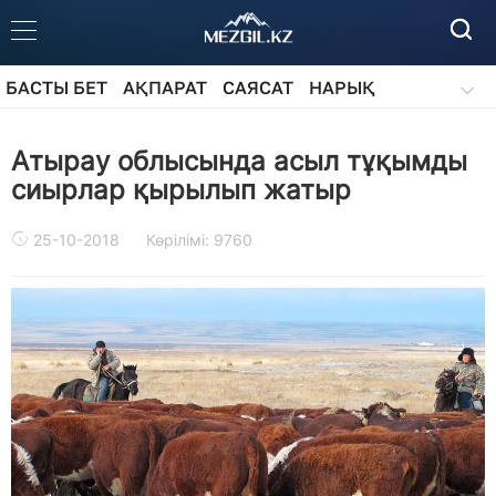
БАСТЫ БЕТ
АҚПАРАТ
САЯСАТ
НАРЫҚ
ҚОҒАМ
БІЛІМ
АЙДАРЛАР
Атырау облысында асыл тұқымды
сиырлар қырылып жатыр
25-10-2018
Көрілімі: 9760