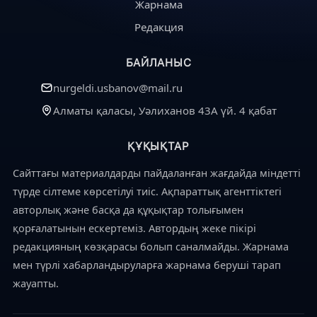
Жарнама
Редакция
БАЙЛАНЫС
nurgeldi.usbanov@mail.ru
Алматы қаласы, Уәлиханов 43А үй. 4 қабат
ҚҰҚЫҚТАР
Сайттағы материалдарды пайдаланған жағдайда міндетті
түрде сілтеме көрсетілуі тиіс. Ақпараттық агенттіктегі
авторлық және басқа да құқықтар толығымен
қорғалатынын ескертеміз. Автордың жеке пікірі
редакцияның көзқарасы болып саналмайды. Жарнама
мен түрлі хабарландыруларға жарнама беруші тарап
жауапты.