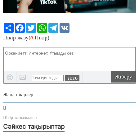
Share
Facebook
Twitter
WhatsApp
Telegram
VK
0
Пікір жазу(
Пікір)
Жіберу
Жаңа пікірлер
Пікір жазылмаған
Сәйкес тақырыптар