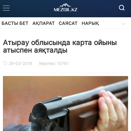
БАСТЫ БЕТ
АҚПАРАТ
САЯСАТ
НАРЫҚ
ҚОҒАМ
БІЛІМ
АЙДАРЛАР
Атырау облысында карта ойыны
атыспен аяқталды
29-03-2018
Көрілімі: 10781