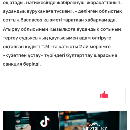
оқ атады, нәтижесінде жәбірленуші жарақаттанып,
аудандық ауруханаға түскен», - делінген облыстық
соттың баспасөз қызметі таратқан хабарламада.
Атырау облысының Қызылқоға аудандық сотының
тергеу судьясының қаулысымен адам өлтіруге
оқталған күдікті Т.М.-ға қатысты 2 ай мерзімге
«күзетпен ұстау» түріндегі бұлтартпау шарасына
санкция берілді.