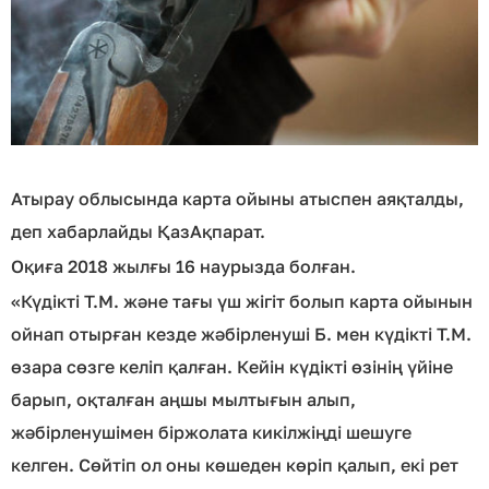
Атырау облысында карта ойыны атыспен аяқталды,
деп хабарлайды ҚазАқпарат.
Оқиға 2018 жылғы 16 наурызда болған.
«Күдікті Т.М. және тағы үш жігіт болып карта ойынын
ойнап отырған кезде жәбірленуші Б. мен күдікті Т.М.
өзара сөзге келіп қалған. Кейін күдікті өзінің үйіне
барып, оқталған аңшы мылтығын алып,
жәбірленушімен біржолата кикілжіңді шешуге
келген. Сөйтіп ол оны көшеден көріп қалып, екі рет