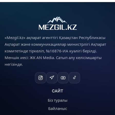
«Mezgil.kz» ақпарат агенттігі Қазақстан Республикасы
Ақпарат және коммуникациялар министрлігі Ақпарат
комитетінде тіркеліп, №16876-ИА куәлігі берілді.
Меншік иесі: ЖК AN Media. Сатып алу келісімшарты
негізінде.
САЙТ
Біз туралы
Байланыс