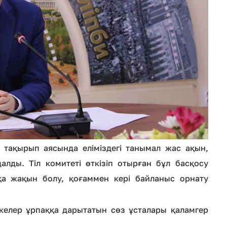
н тақырып аясында еліміздегі танымал жас ақын,
алды. Тіл комитеті өткізіп отырған бұл басқосу
а жақын болу, қоғаммен кері байланыс орнату
, келер ұрпаққа дарытатын сөз ұсталары қаламгер