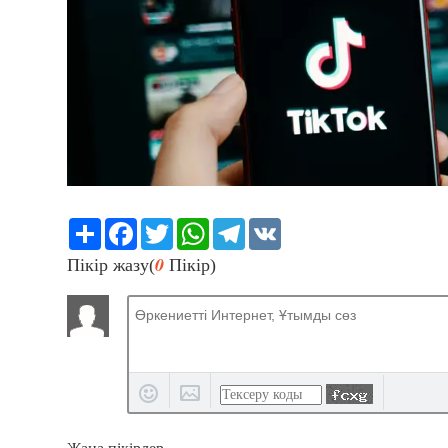
Share
Facebook
Twitter
WhatsApp
Telegram
VK
0
Пікір жазу(
Пікір)