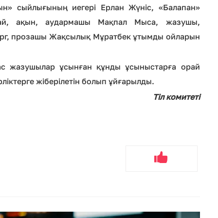
ын» сыйлығының иегері Ерлан Жүніс, «Балапан»
ай, ақын, аудармашы Мақпал Мыса, жазушы,
тург, прозашы Жақсылық Мұратбек ұтымды ойларын
ас жазушылар ұсынған құнды ұсыныстарға орай
іктерге жіберілетін болып ұйғарылды.
Тіл комитеті