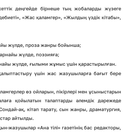
еттік деңгейде бірнеше тың жобаларды жүзеге
дебиеті», «Жас қаламгер», «Жылдың үздік кітабы»,
найы жүлде, проза жанры бойынша;
 арнайы жүлде, поэзияға;
арнайы жүлде, ғылыми жұмыс үшін қарастырылған.
қалыптастыру үшін жас жазушыларға бағыт бере
ламгерлер өз ойларын, пікірлері мен ұсыныстарын
алаға қойылатын талаптарды әлемдік дәрежеде
Сондай-ақ, кітап тарату, сын жанры, драматургия,
ыстар айтылды.
қын-жазушылар «Ана тілі» газетінің бас редакторы,