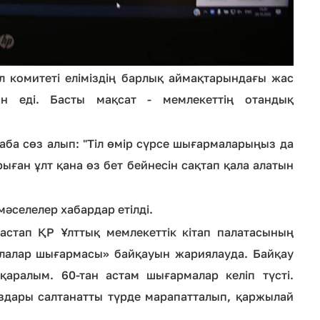
л комитеті еліміздің барлық аймақтарындағы жас
н еді. Басты мақсат - мемлекеттің отандық
ба сөз алып: "Тіл өмір сүрсе шығармаларыңыз да
ған ұлт қана өз бет бейнесін сақтап қала алатын
әселелер хабардар етілді.
астап ҚР Ұлттық мемлекеттік кітап палатасының
балалар шығармасы» байқауын жариялауда. Байқау
қаралым. 60-тан астам шығармалар келіп түсті.
аздары салтанатты түрде марапатталып, қаржылай