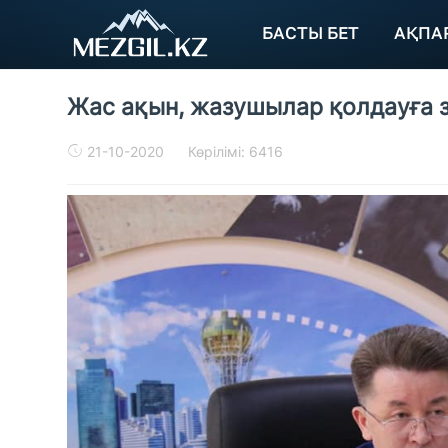
БАСТЫ БЕТ
АҚПА
Жас ақын, жазушылар қолдауға 
21-10-2020
Көрілімі: 6416