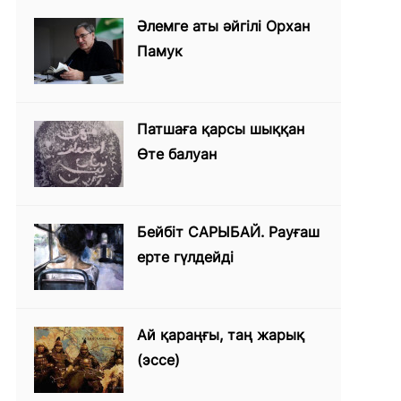
Әлемге аты әйгілі Орхан
Памук
Патшаға қарсы шыққан
Өте балуан
Бейбіт САРЫБАЙ. Рауғаш
ерте гүлдейді
Ай қараңғы, таң жарық
(эссе)