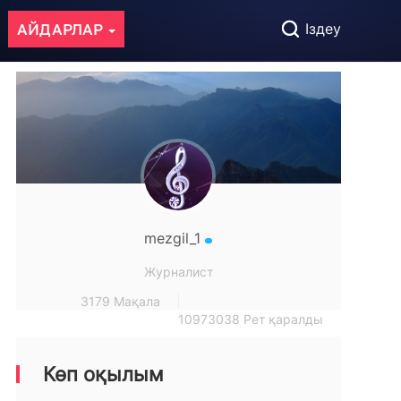
АЙДАРЛАР
Іздеу
mezgil_1
Журналист
3179 Мақала
10973038 Рет қаралды
Көп оқылым