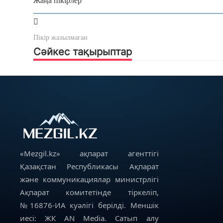
Жаңа пікірлер
Пікір жазылмаған
Сәйкес тақырыптар
«Mezgil.kz» ақпарат агенттігі
Қазақстан Республикасы Ақпарат
және коммуникациялар министрлігі
Ақпарат комитетінде тіркеліп,
№16876-ИА куәлігі берілді. Меншік
иесі: ЖК AN Media. Сатып алу