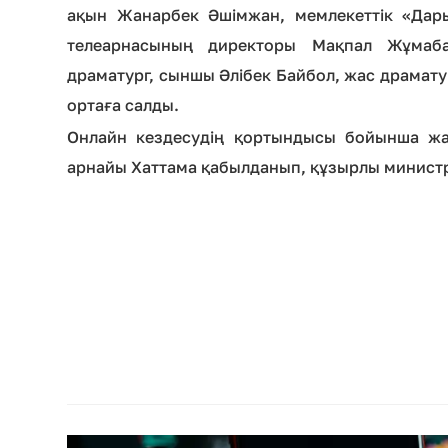
ақын Жанарбек Әшімжан, мемлекеттік «Дар
телеарнасының директоры Мақпал Жұмаб
драматург, сыншы Әлібек Байбол, жас драма
ортаға салды.
Онлайн кездесудің қортындысы бойынша ж
арнайы Хаттама қабылданып, құзырлы министрл