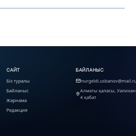
САЙТ
БАЙЛАНЫС
Біз туралы
nurgeldi.usbanov@mail.r
Байланыс
Алматы қаласы, Уәлихан
4 қабат
Жарнама
Редакция