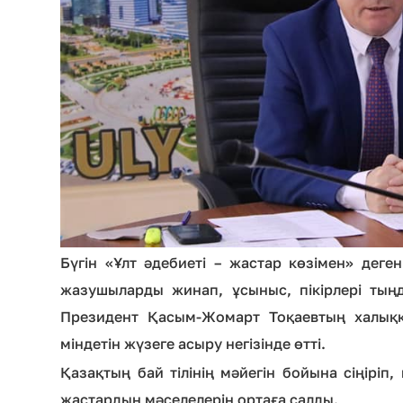
Бүгін «Ұлт әдебиеті – жастар көзімен» деге
жазушыларды жинап, ұсыныс, пікірлері тыңд
Президент Қасым-Жомарт Тоқаевтың халыққ
міндетін жүзеге асыру негізінде өтті.
Қазақтың бай тілінің мәйегін бойына сіңіріп
жастардың мәселелерін ортаға салды.