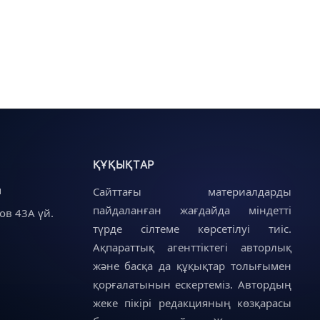
ҚҰҚЫҚТАР
u
Сайттағы материалдарды
пайдаланған жағдайда міндетті
ов 43А үй.
түрде сілтеме көрсетілуі тиіс.
Ақпараттық агенттіктегі авторлық
және басқа да құқықтар толығымен
қорғалатынын ескертеміз. Автордың
жеке пікірі редакцияның көзқарасы