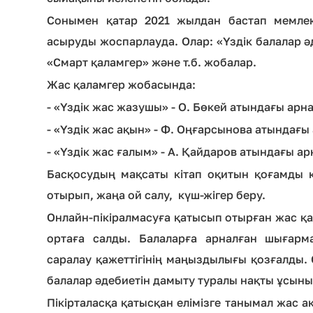
Сонымен қатар 2021 жылдан бастап мемлек
асыруды жоспарлауда. Олар: «Үздік балалар ә
«Смарт қаламгер» және т.б. жобалар.
Жас қаламгер жобасында:
- «Үздік жас жазушы» - О. Бөкей атындағы ар
- «Үздік жас ақын» - Ф. Оңғарсынова атындағы
- «Үздік жас ғалым» - А. Қайдаров атындағы 
Басқосудың мақсаты кітап оқитын қоғамды 
отырып, жаңа ой салу, күш-жігер беру.
Онлайн-пікіралмасуға қатысып отырған жас қа
ортаға салды. Балаларға арналған шығарм
саралау қажеттігінің маңыздылығы қозғалды. 
балалар әдебиетін дамыту туралы нақты ұсын
Пікірталасқа қатысқан елімізге танымал жас а