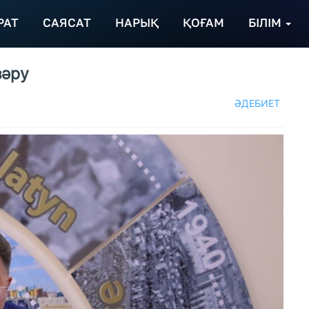
РАТ
САЯСАТ
НАРЫҚ
ҚОҒАМ
БІЛІМ
зәру
ӘДЕБИЕТ