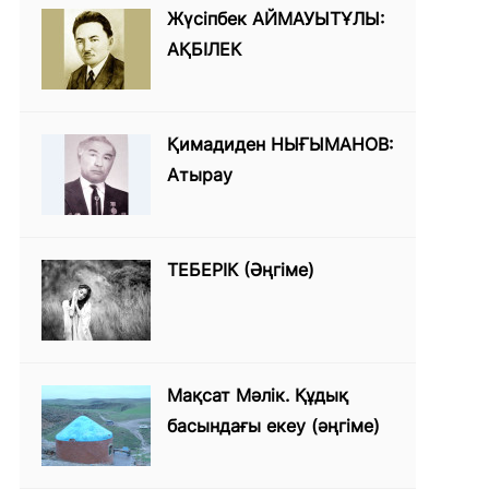
Жүсіпбек АЙМАУЫТҰЛЫ:
АҚБІЛЕК
Қимадиден НЫҒЫМАНОВ:
Атырау
ТЕБЕРІК (Әңгіме)
Мақсат Мәлік. Құдық
басындағы екеу (әңгіме)