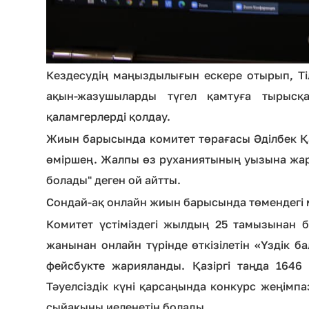
Кездесудің маңыздылығын ескере отырып, Ті
ақын-жазушыларды түгел қамтуға тырысқа
қаламгерлерді қолдау.
Жиын барысында комитет төрағасы Әділбек Қа
өміршең. Жалпы өз руханиятының уызына жары
болады" деген ой айтты.
Сондай-ақ онлайн жиын барысында төмендегі м
Комитет үстіміздегі жылдың 25 тамызынан б
жанынан онлайн түрінде өткізілетін «Үздік 
фейсбукте жарияланды. Қазіргі таңда 1646 
Тәуелсіздік күні қарсаңында конкурс жеңімп
сыйақыны иеленетін болады.