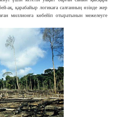
бей-ақ, қарабайыр логикаға салғанның өзінде жер
аған миллионға көбейіп отыратынын межелеуге