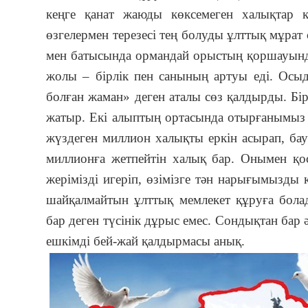
кеңге қанат жаюды көксемеген халықтар 
өзгелермен терезесі тең болуды ұлттық мұра
мен батысында ормандай орыстың қоршауында
жолы – бірлік пен санының артуы еді. Осыда
болған жаман» деген аталы сөз қалдырды. Бір
жатыр. Екі алыптың ортасында отырғанымыз а
жүздеген миллион халықты еркін асырап, ба
миллионға жетпейтін халық бар. Онымен қос
жерімізді игеріп, өзімізге тән нарығымызды 
шайқалмайтын ұлттық мемлекет құруға болад
бар деген түсінік дұрыс емес. Сондықтан бар 
ешкімді бей-жай қалдырмасы анық.