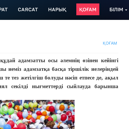
РАТ
САЯСАТ
НАРЫҚ
ҚОҒАМ
БІЛІМ
ҚОҒАМ
ұдай адамзатты осы әлемнің өзінен кейінгі
 иеміз адамзатқа басқа тіршілік иелеріндей
 те тез жетілгіш болуды нәсіп етпесе де, ақыл
ял секілді нығметтерді сыйлауда барынша