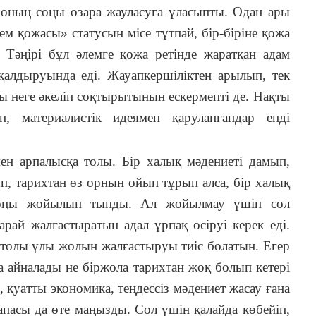
, оның соңы өзара жауласуға ұласыпты. Одан ары
м қожасы» статусын місе тұтпай, бір-біріне қожа
 Тәңірі бұл әлемге қожа ретінде жаратқан адам
қалдыруында еді. Жауапкершіліктен арылып, тек
ы неге әкеліп соқтырытынын ескермепті де. Нақты
 материалистік идеямен қаруланғандар енді
ен арпалысқа толы. Бір халық мәдениеті дамып,
, тарихтан өз орнын ойып тұрып алса, бір халық
соңы жойылып тынды. Ал жойылмау үшін сол
рай жалғастыратын адал ұрпақ өсіруі керек еді.
 толы ұлы жолын жалғастыруы тиіс болатын. Егер
а айналады не біржола тарихтан жоқ болып кетері
, қуатты экономика, теңдессіз мәдениет жасау ғана
пасы да өте маңызды. Сол үшін қалайда көбейіп,