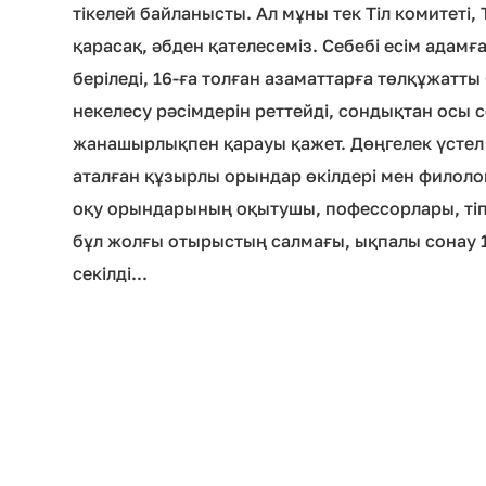
тікелей байланысты. Ал мұны тек Тіл комитеті, 
қарасақ, әбден қателесеміз. Себебі есім адамғ
беріледі, 16-ға толған азаматтарға төлқұжатты
некелесу рәсімдерін реттейді, сондықтан осы 
жанашырлықпен қарауы қажет. Дөңгелек үсте
аталған құзырлы орындар өкілдері мен филоло
оқу орындарының оқытушы, пофессорлары, тіп
бұл жолғы отырыстың салмағы, ықпалы сонау 1
секілді...