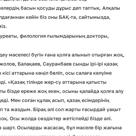
мелердің басын қосуды дұрыс деп таптық. Алқалы
лдағаннан кейін біз оны БАҚ-та, сайтымызда,
міз.
уреаты, филология ғылымдарының докторы,
еу мәселесі бүгін ғана қолға алынып отырған жоқ,
лов, Балақаев, Сауранбаев сынды ірі-ірі қазақ
кісі аттарына көңіл бөліп, осы салаға келуіме
і. «Қазақ тілінде жер-су аттарына қатысты
ты бізде ереже жоқ екен, осыны қалайда қолға алу
деді. Мен соған құлақ асып, қазақ есімдерінің
ап та жаздым. Бірақ әлі сол жарты ғасырдай уақыт
оқ. Осы жолда сөздіктер жетіспейді бізде әлі.
з шарт. Осыларды жасасақ, бұл мәселе бір жағына