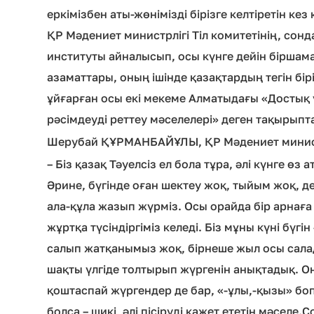
еркімізбен аты-жөнімізді бірізге келтіретін к
ҚР Мәдениет министрлігі Тіл комитетінің, сонд
институты айналысып, осы күнге дейін біршама і
азаматтары, оның ішінде қазақтардың тегін бірі
ұйғарған осы екі мекеме Алматыдағы «Достық 
рәсімдеуді реттеу мәселелері» деген тақырып
Шерубай ҚҰРМАНБАЙҰЛЫ, ҚР Мәдениет министрл
– Біз қазақ Тәуелсіз ел бола тұра, әлі күнге ө
Әрине, бүгінде оған шектеу жоқ, тыйым жоқ, де
ала-құла жазып жүрміз. Осы орайда бір арнаға т
жұртқа түсіндіргіміз келеді. Біз мұны күні бүг
салып жатқанымыз жоқ, бірнеше жыл осы салада
шақты үлгіде толтырып жүргенін анықтадық. Оны
қоштаспай жүргендер де бар, «-ұлы,-қызы» боп жү
болса – шикі, әлі пісіруді қажет ететін мәселе.