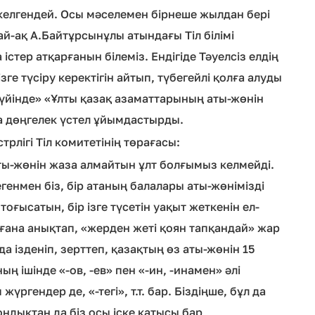
ез келгендей. Осы мәселемен бірнеше жылдан бері
ай-ақ А.Байтұрсынұлы атындағы Тіл білімі
стер атқарғанын білеміз. Ендігіде Тәуелсіз елдің
зге түсіру керектігін айтып, түбегейлі қолға алуды
үйінде» «Ұлты қазақ азаматтарының аты-жөнін
та дөңгелек үстел ұйымдастырды.
ігі Тіл комитетінің төрағасы:
з аты-жөнін жаза алмайтын ұлт болғымыз келмейді.
генмен біз, бір атаның балалары аты-жөнімізді
оғысатын, бір ізге түсетін уақыт жеткенін ел-
ін ғана анықтап, «жерден жеті қоян тапқандай» жар
 ізденіп, зерттеп, қазақтың өз аты-жөнін 15
ң ішінде «-ов, -ев» пен «-ин, -инамен» әлі
ргендер де, «-тегі», т.т. бар. Біздіңше, бұл да
Сондықтан да біз осы іске қатысы бар