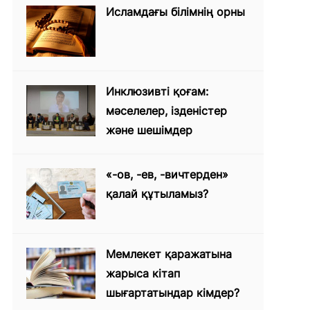
Ислaмдaғы білімнің орны
Инклюзивті қоғам:
мәселелер, ізденістер
және шешімдер
«-ов, -ев, -вичтерден»
қалай құтыламыз?
Мемлекет қаражатына
жарыса кітап
шығартатындар кімдер?