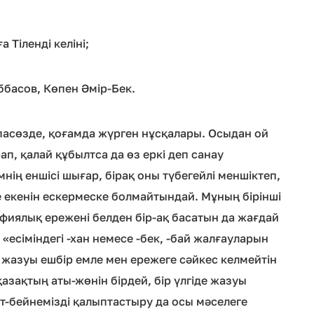
а Тіленді келіні;
аббасов, Көпен Әмір-Бек.
баспасөзде, қоғамда жүрген нұсқалары. Осыдан ой
рап, қалай құбылтса да өз еркі деп санау
нің еншісі шығар, бірақ оны түбегейлі меншіктеп,
 екенін ескермеске болмайтындай. Мұның бірінші
афиялық ережені белден бір-ақ басатын да жағдай
есіміндегі -хан немесе -бек, -бай жалғауларын
 жазуы ешбір емле мен ережеге сәйкес келмейтін
азақтың аты-жөнін бірдей, бір үлгіде жазуы
ет-бейнемізді қалыптастыру да осы мәселеге