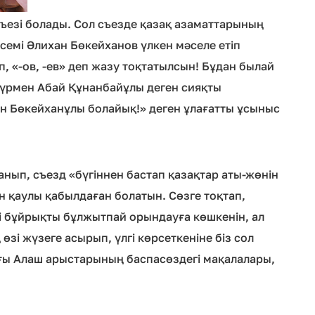
ъезі болады. Сол съезде қазақ азаматтарының
семі Әлихан Бөкейханов үлкен мәселе етіп
п, «-ов, -ев» деп жазу тоқтатылсын! Бұдан былай
түрмен Абай Құнанбайұлы деген сияқты
н Бөкейханұлы болайық!» деген ұлағатты ұсыныс
нып, съезд «бүгіннен бастап қазақтар аты-жөнін
ен қаулы қабылдаған болатын. Сөзге тоқтап,
гі бұйрықты бұлжытпай орындауға көшкенін, ал
і жүзеге асырып, үлгі көрсеткеніне біз сол
ғы Алаш арыстарының баспасөздегі мақалалары,