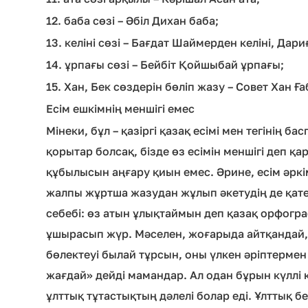
12. баба сөзі – Әбіл Дихан баба;
13. келіні сөзі – Бағдат Шаймерден келіні, Дариғ
14. ұрпағы сөзі – Бейбіт Қойшыбай ұрпағы;
15. Хан, Бек сөздерін бөліп жазу – Совет Хан Ғ
Есім ешкімнің меншігі емес
Мінеки, бұл – қазіргі қазақ есімі мен тегінің 
қорытар болсақ, бізде өз есімін меншігі деп қа
құбылысын аңғару қиын емес. Әрине, есім әркім
жалпы жұртша жазудан жұлып әкетудің де қате
себебі: өз атын ұлықтаймын деп қазақ орфогр
ұшырасып жүр. Мәселен, жоғарыда айтқандай, «
бөлектеуі былай тұрсын, оны үлкен әріптермен
жағдай» дейді мамандар. Ал одан бұрын күллі қ
ұлттық тұтастықтың дәлелі болар еді. Ұлттық б