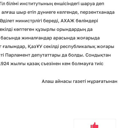
Тіл білімі институтының еншісіндегі шаруа деп
а алғаш шыр етіп дүниеге келгенде, перзентханада
 Әділет министрлігі береді, АХАЖ бөлімдері
секілді көптеген құзырлы орындардың да
л басында жиналғандар арасында жоғарыда
г ғалымдар, ҚазҰУ секілді республикалық жоғары
ті Парламент депутаттары да болды. Сондықтан
924 жылғы қазақ съезінен кем болмауға тиіс
Алаш айнасы газеті мұрағатынан