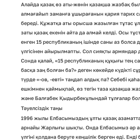
Алайда қазақ өз аты-жөнін қазақша жазбақ была
алмағайып заманға ұшырағанын қария тарих 
береді. Құжатқа аты орысша жазылған тұтас ұл
заты қазақ екенін айта да алмай келді. Осы тұ
енген 15 республиканың ішінде саны аз болса д
үлгісінен айырылмапты. Сол сияқты армяндар да
Сонда қалай, «15 республиканың құқығы тең сақ
басқа заң болған ба?» деген көкейде күдікті сұр
түрде «-ов, -евті» таңдап алдық па? Себебі қаһ
ешкімнен қаймықпай, өз тегін таза қазақша
және Балғабек Қыдырбекұлындай тұлғалар бо
Тәуелсіздік таңы
1996 жылы Елбасымыздың ұлты қазақ азаматта
арнайы Жарлығы шықты. Онда Елбасымыз әр аз
үлгіні қолдана беруге кеңшілік берген еді. Енді