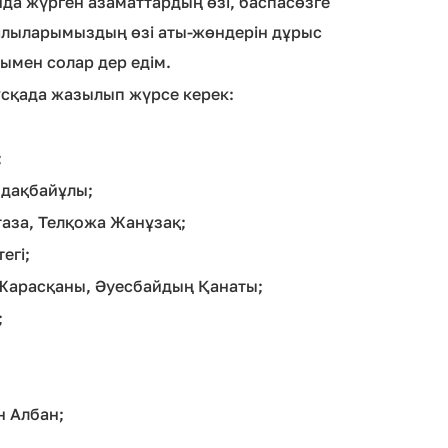
ында жүрген азаматтардың өзі, баспасөзге
иялыларымыздың өзі аты-жөндерін дұрыс
ымен солар дер едім.
ұсқада жазылып жүрсе керек:
;
ұндақбайұлы;
таза, Телқожа Жанұзақ;
егі;
ың Жарасқаны, Әуесбайдың Қанаты;
;
н Албан;