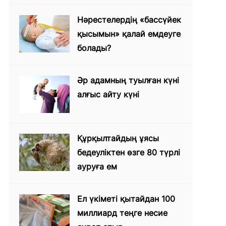
Нәрестелердің «бассүйек
қысымын» қалай емдеуге
болады?
Әр адамның туылған күні
алғыс айту күні
Құрқылтайдың ұясы
бедеуліктен өзге 80 түрлі
ауруға ем
Ел үкіметі қытайдан 100
миллиард теңге несие