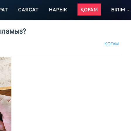
РАТ
САЯСАТ
НАРЫҚ
ҚОҒАМ
БІЛІМ
тыламыз?
ҚОҒАМ