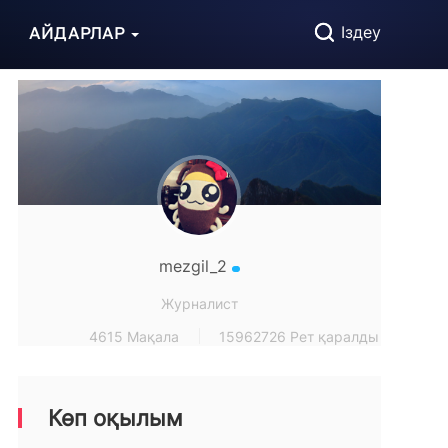
АЙДАРЛАР
Іздеу
mezgil_2
Журналист
4615 Мақала
15962726 Рет қаралды
Көп оқылым