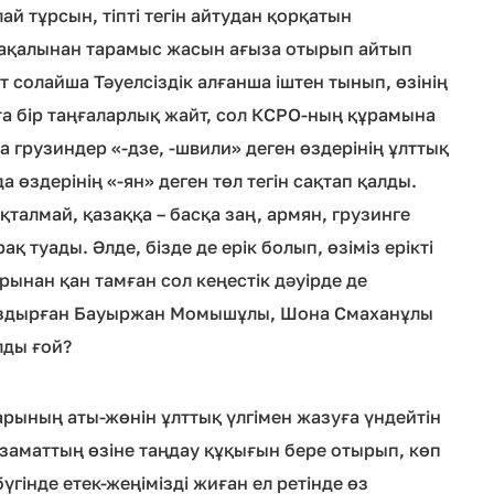
й тұрсын, тіпті тегін айтудан қорқатын
сақалынан тарамыс жасын ағыза отырып айтып
т солайша Тәуелсіздік алғанша іштен тынып, өзінің
ста бір таңғаларлық жайт, сол КСРО-ның құрамына
а грузиндер «-дзе, -швили» деген өздерінің ұлттық
 өздерінің «-ян» деген төл тегін сақтап қалды.
талмай, қазаққа – басқа заң, армян, грузинге
ақ туады. Әлде, бізде де ерік болып, өзіміз ерікті
арынан қан тамған сол кеңестік дәуірде де
 жаздырған Бауыржан Момышұлы, Шона Смаханұлы
лды ғой?
рының аты-жөнін ұлттық үлгімен жазуға үндейтін
аматтың өзіне таңдау құқығын бере отырып, көп
 бүгінде етек-жеңімізді жиған ел ретінде өз