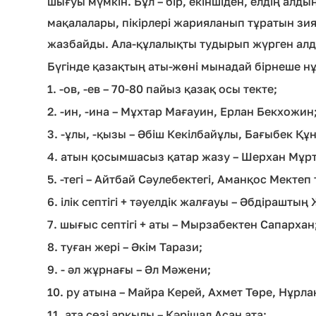
шығуы мүмкін. Бұл – бір, екіншіден, елдің алд
мақалалары, пікірлері жарияланып тұратын з
жазбайды. Ала-құлалықты тудырып жүрген алд
Бүгінде қазақтың аты-жөні мынадай бірнеше н
1. -ов, -ев – 70-80 пайыз қазақ осы текте;
2. -ин, -ина – Мұхтар Мағауин, Ерлан Бекхожин
3. -ұлы, -қызы – Әбіш Кекілбайұлы, Бағыбек Қ
4. атын қосымшасыз қатар жазу – Шерхан Мұр
5. -тегі – Айтбай Сәулебектегі, Аманқос Мектеп т
6. ілік септігі + тәуелдік жалғауы – Әбдірашт
7. шығыс септігі + аты – Мырзабектен Сапархан
8. туған жері – Әкім Тарази;
9. - әл жұрнағы – Әл Мәжени;
10. ру атына – Майра Керей, Ахмет Төре, Нұрла
11. ата сөзі арқылы – Кәрішал Асан ата;