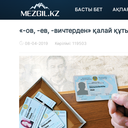
БАСТЫ БЕТ
АҚПА
«-ов, -ев, -вичтерден» қалай құ
08-04-2019
Көрілімі: 119503