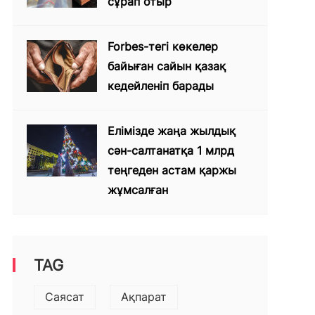
сұрап отыр
Forbes-тегі көкелер
байыған сайын қазақ
кедейленіп барады
Елімізде жаңа жылдық
сән-салтанатқа 1 млрд
теңгеден астам қаржы
жұмсалған
TAG
Саясат
Ақпарат