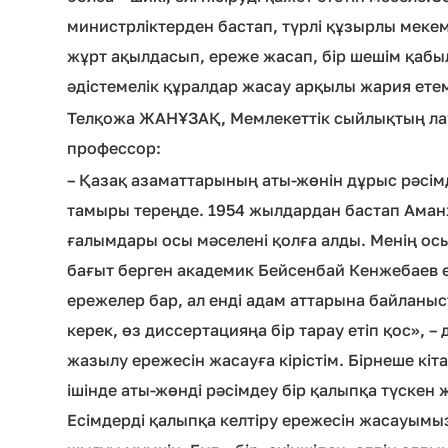
министрліктерден бастап, түрлі құзырлы меке
жұрт ақылдасып, ереже жасап, бір шешім қабы
әдістемелік құралдар жасау арқылы жария ете
Телқожа ЖАНҰЗАҚ, Мемлекеттік сыйлықтың ла
профессор:
– Қазақ азаматтарының аты-жөнін дұрыс рәсімд
тамыры тереңде. 1954 жылдардан бастап Аманжо
ғалымдары осы мәселені қолға алды. Менің осы 
бағыт берген академик Бейсенбай Кенжебаев ед
ережелер бар, ал енді адам аттарына байланыс
керек, өз диссертацияңа бір тарау етіп қос», – 
жазылу ережесін жасауға кірістім. Бірнеше кіт
ішінде аты-жөнді рәсімдеу бір қалыпқа түскен ж
Есімдерді қалыпқа келтіру ережесін жасауымы