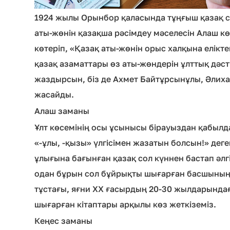
1924 жылы Орынбор қаласында тұңғыш қазақ с
аты-жөнін қазақша рәсімдеу мәселесін Алаш кө
көтеріп, «Қазақ аты-жөнін орыс халқына елікте
қазақ азаматтары өз аты-жөндерін ұлттық дәс
жаздырсын, біз де Ахмет Байтұрсынұлы, Әлиха
жасайды.
Алаш заманы
Ұлт көсемінің осы ұсынысы бірауыздан қабылда
«-ұлы, -қызы» үлгісімен жазатын болсын!» дег
ұлығына бағынған қазақ сол күннен бастап әл
одан бұрын сол бұйрықты шығарған басшының өз
тұстағы, яғни ХХ ғасырдың 20-30 жылдарында
шығарған кітаптары арқылы көз жеткіземіз.
Кеңес заманы