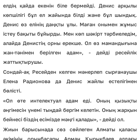
елдің қайда екенін біле бермейді. Денис арқылы
көпшілігі бұл ел жайында білді және бұл шындық.
Денис өз елінің даңқты ұлы. Маған онымен жұмыс
істеу бақыты бұйырды. Мен көп шәкірт тәрбиеледім,
алайда Денистің орны ерекше. Ол өз мамандығына
жан-тәнімен берілген адам», - дейді ресейлік
жаттықтырушы.
Сондай-ақ Ресейден келген мәнерлеп сырғанаушы
Елена Радионова да Денис жайлы естелігімен
бөлісті.
«Ол өте интелектуал адам еді. Оның қызықты
әңгімесін үнемі тыңдай бергім келетін. Оның жарқын
бейнесі біздің есімізде мәңгі қалады», - дейді ол.
Жиын барысынада сөз сөйлеген Алматы қаласы
әкімінің орынбасары Арман Қырықбаев алдағы