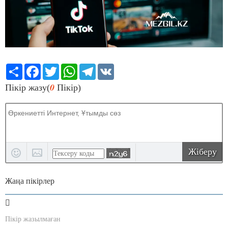
Share
Facebook
Twitter
WhatsApp
Telegram
VK
0
Пікір жазу(
Пікір)
Жіберу
Жаңа пікірлер
Пікір жазылмаған