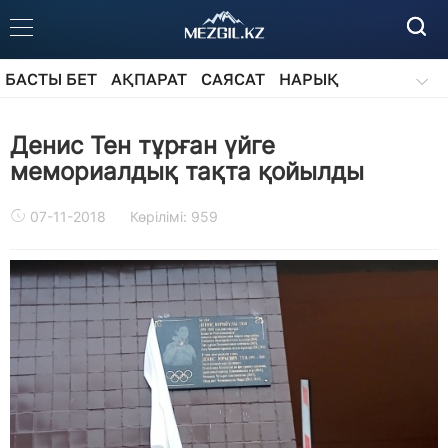
БАСТЫ БЕТ
АҚПАРАТ
САЯСАТ
НАРЫҚ
ҚОҒАМ
БІЛІМ
АЙДАРЛАР
Денис Тен тұрған үйге
мемориалдық тақта қойылды
07-11-2018
Көрілімі: 959