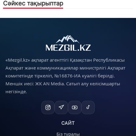
Сәйкес тақырыптар
«Mezgil.kz» ақпарат агенттігі Қазақстан Республикасы
Ақпарат және коммуникациялар министрлігі Ақпарат
комитетінде тіркеліп, №16876-ИА куәлігі берілді.
Меншік иесі: ЖК AN Media. Сатып алу келісімшарты
негізінде.
САЙТ
Біз туралы