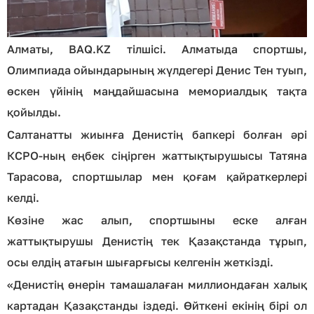
Алматы, BAQ.KZ тілшісі. Алматыда спортшы,
Олимпиада ойындарының жүлдегері Денис Тен туып,
өскен үйінің маңдайшасына мемориалдық тақта
қойылды.
Салтанатты жиынға Денистің бапкері болған әрі
КСРО-ның еңбек сіңірген жаттықтырушысы Татяна
Тарасова, спортшылар мен қоғам қайраткерлері
келді.
Көзіне жас алып, спортшыны еске алған
жаттықтырушы Денистің тек Қазақстанда тұрып,
осы елдің атағын шығарғысы келгенін жеткізді.
«Денистің өнерін тамашалаған миллиондаған халық
картадан Қазақстанды іздеді. Өйткені екінің бірі ол