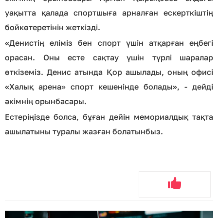
уақытта қалада спортшыға арналған ескерткіштің
бойкөтеретінін жеткізді.
«Денистің еліміз бен спорт үшін атқарған еңбегі
орасан. Оны есте сақтау үшін түрлі шаралар
өткіземіз. Денис атында Қор ашылады, оның офисі
«Халық арена» спорт кешенінде болады», - дейді
әкімнің орынбасары.
Естеріңізде болса, бұған дейін мемориалдық тақта
ашылатыны туралы жазған болатынбыз.