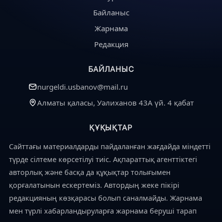
Байланыс
Жарнама
Редакция
БАЙЛАНЫС
nurgeldi.usbanov@mail.ru
Алматы қаласы, Уәлиханов 43А үй. 4 қабат
ҚҰҚЫҚТАР
Сайттағы материалдарды пайдаланған жағдайда міндетті
түрде сілтеме көрсетілуі тиіс. Ақпараттық агенттіктегі
авторлық және басқа да құқықтар толығымен
қорғалатынын ескертеміз. Автордың жеке пікірі
редакцияның көзқарасы болып саналмайды. Жарнама
мен түрлі хабарландыруларға жарнама беруші тарап