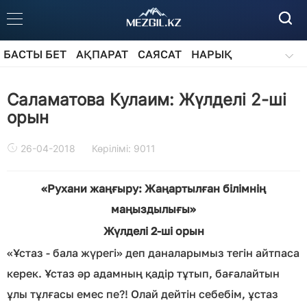
БАСТЫ БЕТ
АҚПАРАТ
САЯСАТ
НАРЫҚ
ҚОҒАМ
БІЛІМ
АЙДАРЛАР
Саламатова Кулаим: Жүлделі 2-ші
орын
26-04-2018
Көрілімі: 9011
«Рухани жаңғыру: Жаңартылған білімнің
маңыздылығы»
Жүлделі 2-ші орын
«Ұстаз - бала жүрегі» деп даналарымыз тегін айтпаса
керек. Ұстаз әр адамның қадір тұтып, бағалайтын
ұлы тұлғасы емес пе?! Олай дейтін себебім, ұстаз