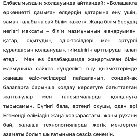
Елбасымыздың жолдауында айтқандай: «Болашақта
өркениетті дамыған елдердің қатарына ену үшін,
заман талабына сай білім қажет». Жаңа білім берудің
негізгі мақсаты – білім мазмұнының жаңаруымен
қатар, оқытудың әдіс-тәсілдері мен әртүрлі
құралдарын қолданудың тиімділігін арттыруды талап
етеді. Мен өз балабақшамда жаңартылған білім
мазмұнына сәйкес күнделікті оқу қызметтерімде
жаңаша әдіс-тәсілдерді пайдаланып, сондай-ақ
балаларға барынша қолдау көрсетуге бағытталған
жаттығулар мен тапсырмаларды қолдануға
тырысамын. Бүгінгі бала, ертеңгі оқушы, одан әрі
Егеменді еліміздің жаңа көзқарастағы, жаны рухани
бай, жаңаша технологияларды жетік меңгерген
азаматы болып шығатынына сөзсіз сенемін.