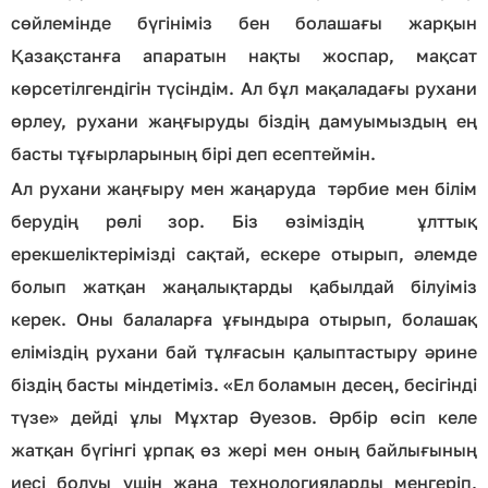
сөйлемінде бүгініміз бен болашағы жарқын
Қазақстанға апаратын нақты жоспар, мақсат
көрсетілгендігін түсіндім. Ал бұл мақаладағы рухани
өрлеу, рухани жаңғыруды біздің дамуымыздың ең
басты тұғырларының бірі деп есептеймін.
Ал рухани жаңғыру мен жаңаруда тәрбие мен білім
берудің рөлі зор. Біз өзіміздің ұлттық
ерекшеліктерімізді сақтай, ескере отырып, әлемде
болып жатқан жаңалықтарды қабылдай білуіміз
керек. Оны балаларға ұғындыра отырып, болашақ
еліміздің рухани бай тұлғасын қалыптастыру әрине
біздің басты міндетіміз. «Ел боламын десең, бесігінді
түзе» дейді ұлы Мұхтар Әуезов. Әрбір өсіп келе
жатқан бүгінгі ұрпақ өз жері мен оның байлығының
иесі болуы үшін жаңа технологияларды меңгеріп,