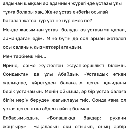
алдынан шыққан әр адамның жүрегінде ұстазы ұлы
тұлға болары хақ. Және ұстаз еңбегін осылай
бағалап жатса нұр үстіне нұр емес пе?
Менде жасымнан ұстаз болуды өз ұстазыма қарап,
армандаған едім. Міне бүгін де сол арман жетелеп
осы саланың қызметкері атандым.
Мен тәрбиешімін...
Әрине, өзіме жүктелген жауапкершілікті білемін.
Сондықтан да ұлы Абайдың «Ұстаздық еткен
жалықпас, үйретуден балаға...» деген қағиданы
берік ұстанамын. Менің ойымша, әр бір ұстаз балаға
білім нәрін беруден жалықпауы тиіс. Сонда ғана ол
ұстаз деген атқа әбден лайық болмақ.
Елбасымыздың «Болашаққа бағдар: рухани
жаңғыру» мақаласын оқи отырып, оның әрбір