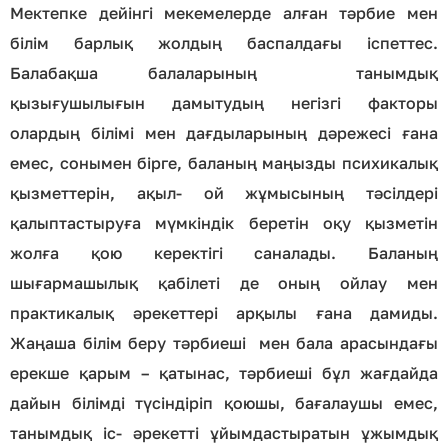
Мектепке дейінгі мекемелерде алған тәрбие мен
білім барлық жолдың баспалдағы іспеттес.
Балабақша балаларының танымдық
қызығушылығын дамытудың негізгі факторы
олардың білімі мен дағдыларының дәрежесі ғана
емес, сонымен бірге, баланың маңызды психикалық
қызметтерін, ақыл- ой жұмысының тәсілдері
қалыптастыруға мүмкіндік беретін оқу қызметін
жолға қою керектігі саналады. Баланың
шығармашылық қабілеті де оның ойлау мен
практикалық әрекеттері арқылы ғана дамиды.
Жаңаша білім беру тәрбиеші мен бала арасындағы
ерекше қарым – қатынас, тәрбиеші бұл жағдайда
дайын білімді түсіндіріп қоюшы, бағалаушы емес,
танымдық іс- әрекетті ұйымдастыратын ұжымдық