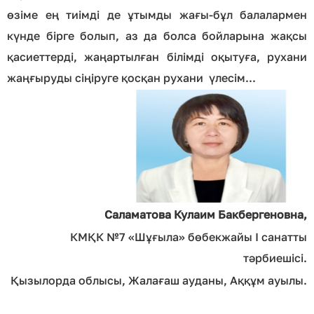
өзіме ең тиімді де ұтымды жағы-бұл балалармен
күнде бірге болып, аз да болса бойларына жақсы
қасиеттерді, жаңартылған білімді оқытуға, рухани
жаңғыруды сіңіруге қосқан рухани үлесім...
Саламатова Кулаим Бакбергеновна,
КМҚК №7 «Шұғыла» бөбекжайы I санатты
тәрбиешісі.
Қызылорда облысы, Жалағаш ауданы, Аққұм ауылы.