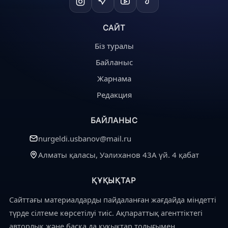
САЙТ
Біз туралы
Байланыс
Жарнама
Редакция
БАЙЛАНЫС
nurgeldi.usbanov@mail.ru
Алматы қаласы, Уәлиханов 43А үй. 4 қабат
ҚҰҚЫҚТАР
Сайттағы материалдарды пайдаланған жағдайда міндетті
түрде сілтеме көрсетілуі тиіс. Ақпараттық агенттіктегі
авторлық және басқа да құқықтар толығымен