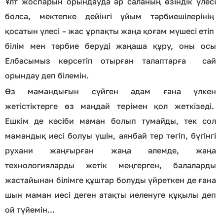
Ұлт жоспарын орындауда әр саланың өзіндік үлесі
болса, мектепке дейінгі ұйым тәрбиешілерінің
қосатын үлесі – жас ұрпақты жаңа қоғам мүшесі етіп
білім мен тәрбие беруді жаңаша құру, оны осы
Елбасымыз көрсетіп отырған талаптарға сай
орындау деп білемін.
Өз мамандығын сүйген адам ғана үлкен
жетістіктерге өз маңдай терімен қол жеткізеді.
Ешкім де кәсіби маман болып тумайды, тек сол
мамандық иесі болуы үшін, аянбай тер төгіп, бүгінгі
рухани жаңғырған жаңа әлемде, жаңа
технологияларды жетік меңгерген, балаларды
жастайынан білімге құштар болуды үйреткен де ғана
шын маман иесі деген атақты иеленуге құқылы деп
ой түйемін...