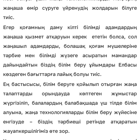
жаңаша өмір сүруге үйренудің жолдарын білуге
тиіс.
Егер қоғамның даму кілті білімді адамдардың
жаңаша қызмет атқаруын керек ететін болса, сол
жаңашыл адамдарды, болашақ қоғам мүшелеріне
тәрбие мен білімді жүзеге асыратын мамандар
дайындайтын біздің білім беру ұйымдары Елбасы
көздеген бағыттарға лайық болуы тиіс.
Ең бастысысы, білім беруге қойылып отырған жаңа
талаптарды орындауда көптеген жұмыстар
жүргізіліп, балалардың балабақшада үш тілде білім
алуына, жаңа технологияларды білім беру жүйесіне
енгізуде – біздің тәрбиеші ретінде атқаратын
жауапкершілігіміз өте зор.