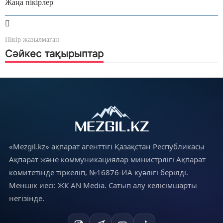
Жаңа пікірлер
Пікір жазылмаған
Сәйкес тақырыптар
«Mezgil.kz» ақпарат агенттігі Қазақстан Республикасы
Ақпарат және коммуникациялар министрлігі Ақпарат
комитетінде тіркеліп, №16876-ИА куәлігі берілді.
Меншік иесі: ЖК AN Media. Сатып алу келісімшарты
негізінде.