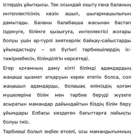
істердің ұйытқысы. Тек осындай оқыту ғана баланың
интеллектісінің көзін ашып, шығармашылығын
дамытады. Баланы балабақша жасынан бастап
ізденуге, білімге қызығуға, интеллектісі жоғары
болуы үшін әр-түрлі зияткерлік байқау-сайыстарды
ұйымдастыру – ол бүгінгі тәрбиешілердің іс-
тәжіриебесін, білімділігін көрсетеді.
Егер қоғамның даму кілті білімді адамдардың
жаңаша қызмет атқаруын керек ететін болса, сол
жаңашыл адамдарды, болашақ еліміздің қоғам
мүшелеріне білім мен тәрбие беруді жүзеге
асыратын мамандар дайындайтын біздің білім беру
ұйымдары Елбасы көздеген бағыттарға лайықты
болуы тиіс.
Тәрбиеші болып еңбек еткелі, осы мамандығымның