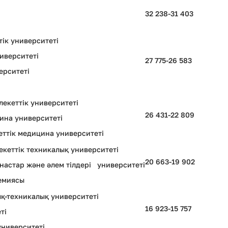
32 238-31 403
ік университеті
иверситеті
27 775-26 583
ерситеті
екеттік университеті
26 431-22 809
ина университеті
ттік медицина университеті
кеттік техникалық университеті
20 663-19 902
астар және әлем тілдері университеті
демиясы
қ-техникалық университеті
16 923-15 757
ті
университеті