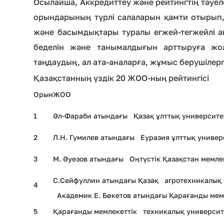
Осылайша, Аккредиттеу және рейтингтің тәуелс
орындарының түрлі салаларын қамти отырып,
және басымдықтары туралы егжей-тегжейлі ақ
беделін және танымалдығын арттыруға жо
таңдаудың, ал ата-аналарға, жұмыс берушілерг
Қазақстанның үздік 20 ЖОО-ның рейтингісі
Орын
ЖОО
1
Әл-Фараби атындағы Қазақ ұлттық университе
2
Л.Н. Гумилев атындағы Еуразия ұлттық универ
3
М. Әуезов атындағы Оңтүстік Қазақстан мемлек
С.Сейфуллин атындағы Қазақ агротехникалық 
4
Академик Е. Бөкетов атындағы Қарағанды мемл
5
Қарағанды мемлекеттік техникалық университ