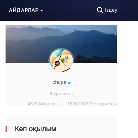
АЙДАРЛАР
Іздеу
chupa
Журналист
4615 Мақала
15962367 Рет қаралды
Көп оқылым