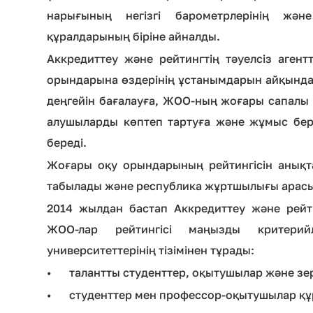
нарығының негізгі барометрлерінің жән
құралдарының біріне айналды.
Аккредиттеу және рейтингтің тәуелсіз агент
орындарына өздерінің ұстанымдарын айқындауға
деңгейін бағалауға, ЖОО-ның жоғары сапалы
алушыларды көптеп тартуға және жұмыс бер
береді.
Жоғары оқу орындарының рейтингісін анықт
табылады және республика жұртшылығы арас
2014 жылдан бастап Аккредиттеу және рейтин
ЖОО-лар рейтингісі маңызды критерий
университеттерінің тізімінен тұрады:
•
талантты студенттер, оқытушылар және зер
•
студенттер мен профессор-оқытушылар құ