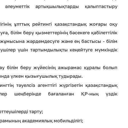
е әлеуметтік артықшылықтарды қалыптастыру
тігінің ұлттық рейтингі қазақстандық жоғары оқу
, білім беру қызметтерінің бәсекеге қабілеттілік
 жұмысына жәрдемдесуге және ең бастысы - білім
ушілер үшін тартымдылықты кеңейтуге мүмкіндік
ау білім беру жүйесінің ажырамас құралы болып
ында үлкен қызығушылық тудырады.
гтің тәуелсіз агенттігі жүргізетін қазақстандық
лер шеңберінде бағаланған ҚР-ның үздік
ттеушілерді тарту;
рамының академиялық мобильділігі;