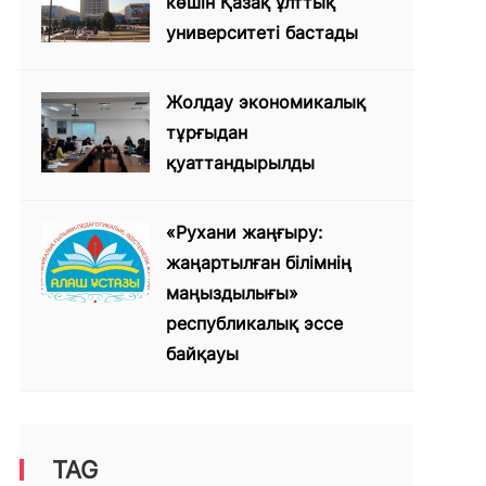
көшін Қазақ ұлттық
университеті бастады
Жолдау экономикалық
тұрғыдан
қуаттандырылды
«Рухани жаңғыру:
жаңартылған білімнің
маңыздылығы»
республикалық эссе
байқауы
TAG