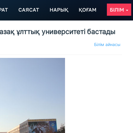
РАТ
САЯСАТ
НАРЫҚ
ҚОҒАМ
БІЛІМ
Қазақ ұлттық университеті бастады
Білім айнасы