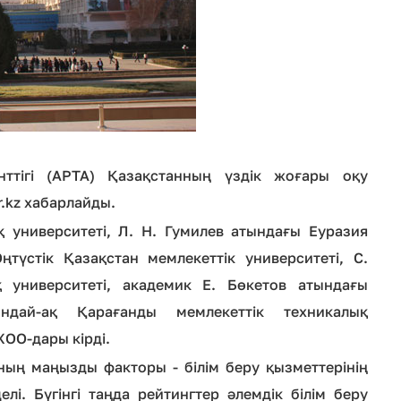
енттігі (АРТА) Қазақстанның үздік жоғары оқу
.kz хабарлайды.
 университеті, Л. Н. Гумилев атындағы Еуразия
ңтүстік Қазақстан мемлекеттік университеті, С.
 университеті, академик Е. Бөкетов атындағы
ондай-ақ Қарағанды мемлекеттік техникалық
ЖОО-дары кірді.
ың маңызды факторы - білім беру қызметтерінің
і. Бүгінгі таңда рейтингтер әлемдік білім беру