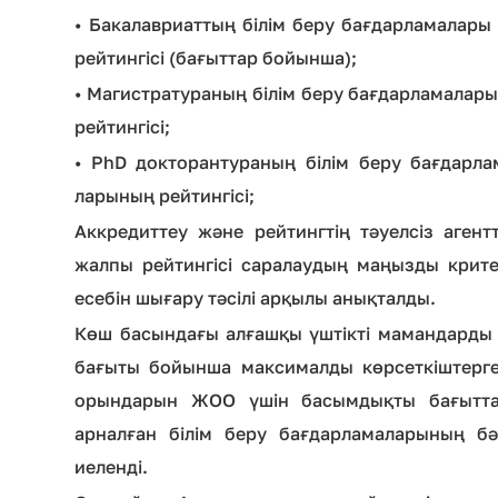
• Бакалавриаттың білім беру бағдарламала
рейтингісі (бағыттар бойынша);
• Магистратураның білім беру бағдарламала
рейтингісі;
• PhD докторантураның білім беру бағдар
ларының рейтингісі;
Аккредиттеу және рейтингтің тәуелсіз аген
жалпы рейтингісі саралаудың маңызды крите
есебін шығару тәсілі арқылы анықталды.
Көш басындағы алғашқы үштікті мамандарды 
бағыты бойынша максималды көрсеткіштерге 
орындарын ЖОО үшін басымдықты бағытта
арналған білім беру бағдарламаларының бәс
иеленді.