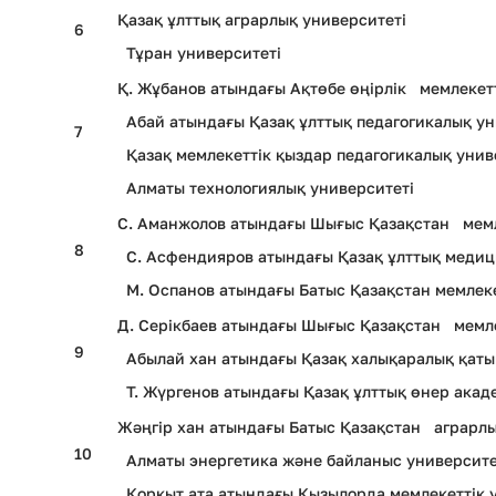
Қазақ ұлттық аграрлық университеті
6
Тұран университеті
Қ. Жұбанов атындағы Ақтөбе өңірлік мемлекетт
Абай атындағы Қазақ ұлттық педагогикалық ун
7
Қазақ мемлекеттік қыздар педагогикалық унив
Алматы технологиялық университеті
С. Аманжолов атындағы Шығыс Қазақстан мемл
8
С. Асфендияров атындағы Қазақ ұлттық медиц
М. Оспанов атындағы Батыс Қазақстан мемлеке
Д. Серікбаев атындағы Шығыс Қазақстан мемле
9
Абылай хан атындағы Қазақ халықаралық қатын
Т. Жүргенов атындағы Қазақ ұлттық өнер ака
Жәңгір хан атындағы Батыс Қазақстан аграрлы
10
Алматы энергетика және байланыс университе
Қорқыт ата атындағы Қызылорда мемлекеттік 