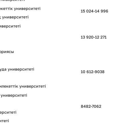
кеттік университеті
15 024-14 996
қ университеті
иверситеті
13 920-12 271
ториясы
уда университеті
10 612-9038
лекеттік университеті
 университеті
8482-7062
ерситеті
итеті