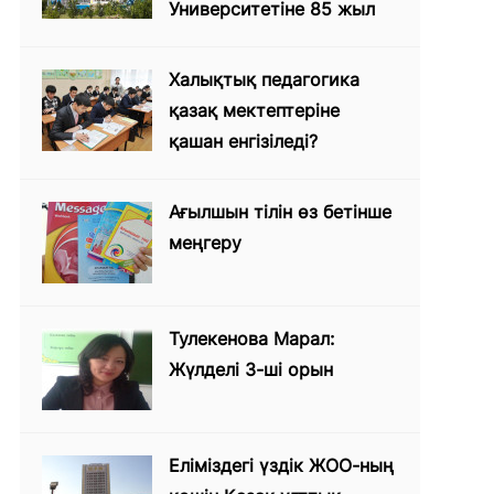
Университетіне 85 жыл
Халықтық педагогика
қазақ мектептеріне
қашан енгізіледі?
Ағылшын тілін өз бетінше
меңгеру
Тулекенова Марал:
Жүлделі 3-ші орын
Еліміздегі үздік ЖОО-ның