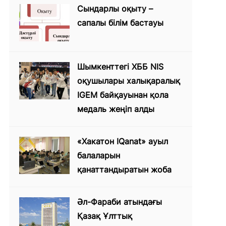
Сындарлы оқыту –
сапалы білім бастауы
Шымкенттегі ХББ NIS
оқушылары халықаралық
IGEM байқауынан қола
медаль жеңіп алды
«Хакатон IQanat» ауыл
балаларын
қанаттандыратын жоба
Әл-Фараби атындағы
Қазақ Ұлттық