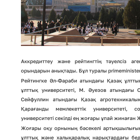
Аккредиттеу және рейтингтің тәуелсіз аг
орындарын анықтады. Бұл туралы primeminister
Рейтингке Әл-Фараби атындағы Қазақ ұлттық
ұлттық университеті, М. Әуезов атындағы О
Сейфуллин атындағы Қазақ агротехникалық
Қарағанды мемлекеттік университеті, с
университеті секілді ең жоғары ұпай жинаған 
Жоғары оқу орнының бәсекелі артықшылығын
ұлттық және халықаралық нарықтардағы бедел