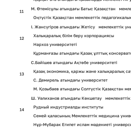
М. Өтемісұлы атындағы Батыс Қазақстан мемле
11
Оңтүстік Қазақстан мемлекеттік педагогикалы
І. Жансүгіров атындағы Жетісу мемлекеттік ун
Халықаралық білім беру корпорациясы
12
Нархоз университеті
Құрманғазы атындағы Қазақ ұлттық консерва
С.Бәйішев атындағы Ақтөбе университеті
Қазақ экономика, қаржы және халықаралық са
13
С. Демирель атындағы университет
М. Қозыбаев атындағы Солтүстік Қазақстан мем
Ш. Уәлиханов атындағы Көкшетау мемлекеттік
Рудный индустриалды институты
14
Семей қаласының Мемлекеттік медицина унив
Нұр-Мүбарак Египет ислам мәдениеті универс