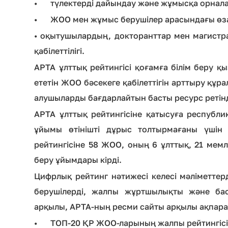
•
түлектерді дайындау және жұмысқа орнал
•
ЖОО мен жұмыс берушілер арасындағы өза
• оқытушылардың, докторанттар мен магист
қабілеттілігі.
АРТА ұлттық рейтингісі қоғамға білім беру қ
ететін ЖОО бәсекеге қабілеттігін арттыру құра
алушыларды бағдарлайтын басты ресурс ретін
АРТА ұлттық рейтингісіне қатысуға республи
ұйымы өтінішті дұрыс толтырмағаны үшін
рейтингісіне 58 ЖОО, оның 6 ұлттық, 21 мемл
беру ұйымдары кірді.
Цифрлық рейтинг нәтижесі келесі мәліметтер
берушілерді, жалпы жұртшылықты және ба
арқылы, АРТА-ның ресми сайты арқылы ақпарат
•
ТОП-20 ҚР ЖОО-ларының жалпы рейтингісі