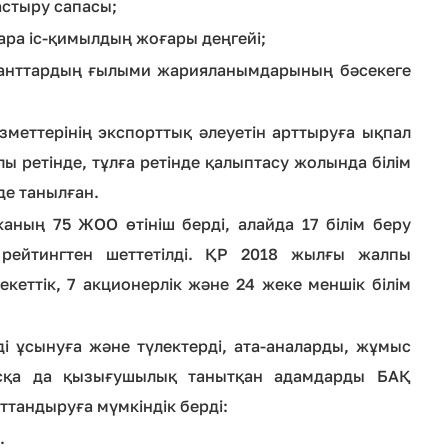
астыру сапасы;
ра іс-қимылдың жоғары деңгейі;
ранттардың ғылыми жарияланымдарының бәсекеге
ызметтерінің экспорттық әлеуетін арттыруға ықпал
лы ретінде, тұлға ретінде қалыптасу жолында білім
де танылған.
каның 75 ЖОО өтініш берді, алайда 17 білім беру
 рейтингтен шеттетілді. ҚР 2018 жылғы жалпы
екеттік, 7 акционерлік және 24 жеке меншік білім
ді ұсынуға және түлектерді, ата-аналарды, жұмыс
сқа да қызығушылық танытқан адамдарды БАҚ
тандыруға мүмкіндік берді:
.