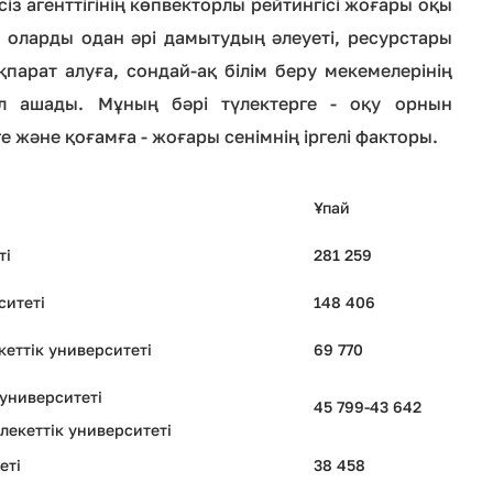
із агенттігінің көпвекторлы рейтингісі жоғары оқы
 оларды одан әрі дамытудың әлеуеті, ресурстары
парат алуға, сондай-ақ білім беру мекемелерінің
л ашады. Мұның бәрі түлектерге - оқу орнын
е және қоғамға - жоғары сенімнің іргелі факторы.
Ұпай
ті
281 259
ситеті
148 406
еттік университеті
69 770
университеті
45 799-43 642
екеттік университеті
еті
38 458