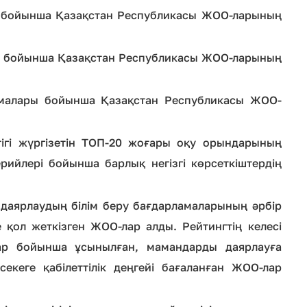
ры бойынша Қазақстан Республикасы ЖОО-ларының
ры бойынша Қазақстан Республикасы ЖОО-ларының
ламалары бойынша Қазақстан Республикасы ЖОО-
ттігі жүргізетін ТОП-20 жоғары оқу орындарының
рийлері бойынша барлық негізгі көрсеткіштердің
даярлаудың білім беру бағдарламаларының әрбір
қол жеткізген ЖОО-лар алды. Рейтингтің келесі
р бойынша ұсынылған, мамандарды даярлауға
екеге қабілеттілік деңгейі бағаланған ЖОО-лар