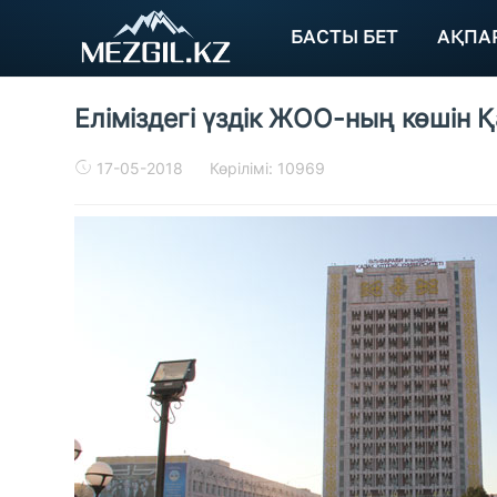
БАСТЫ БЕТ
АҚПА
Еліміздегі үздік ЖОО-ның көшін 
17-05-2018
Көрілімі: 10969