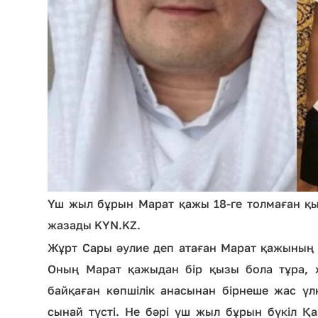
Үш жыл бұрын Марат қажы 18-ге толмаған қыз
жазады KYN.KZ.
Жұрт Сары әулие деп атаған Марат қажының к
Оның Марат қажыдан бір қызы бола тұра, ж
байқаған көпшілік анасынан бірнеше жас ү
сынай түсті. Не бәрі үш жыл бұрын бүкіл Қ