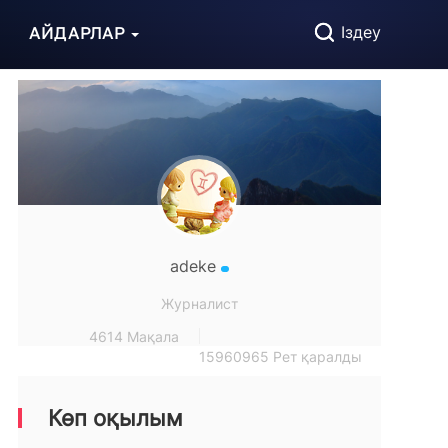
АЙДАРЛАР
Іздеу
adeke
Журналист
4614 Мақала
15960965 Рет қаралды
Көп оқылым