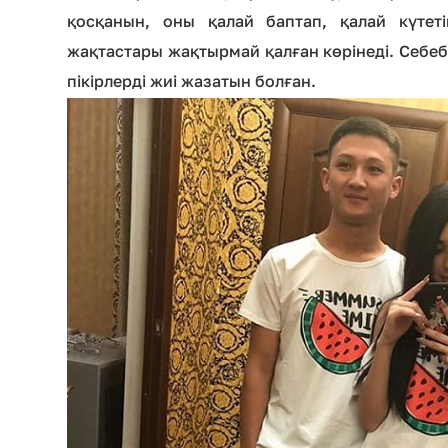
қосқанын, оны қалай баптап, қалай күтет
жақтастары жақтырмай қалған көрінеді. Себе
пікірлерді жиі жазатын болған.