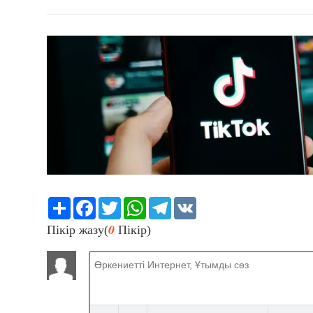
Share
Facebook
Twitter
WhatsApp
Telegram
VK
0
Пікір жазу(
Пікір)