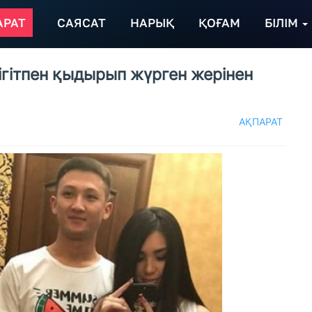
АРАТ
САЯСАТ
НАРЫҚ
ҚОҒАМ
БІЛІМ
ігітпен қыдырып жүрген жерінен
АҚПАРАТ