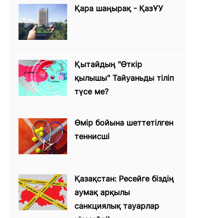
Қара шаңырақ - ҚазҰУ
Қытайдың "Өткір
қылышы" Тайуаньды тіліп
түсе ме?
Өмір бойына шеттетілген
теннисші
Қазақстан: Ресейге біздің
аумақ арқылы
санкциялық тауарлар