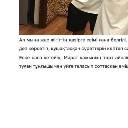
Ал мына жас жігіттің қазірге есімі ғана белгі
деп көрсетіп, құшақтасқан суреттерін көптеп с
Еске сала кетейік, Марат қажының төрт әйел
туған тұңғышымен үйге таласып соттасқан еміш