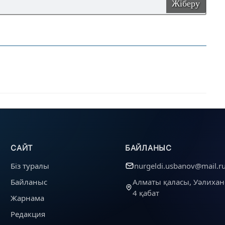
Жіберу
САЙТ
БАЙЛАНЫС
Біз туралы
nurgeldi.usbanov@mail.r
Байланыс
Алматы қаласы, Уәлихан
4 қабат
Жарнама
Редакция