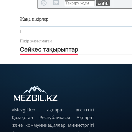
Жаңа пікірлер
Пікір жазылмаған
Сәйкес тақырыптар
«Mezgil.kz» ақпарат агенттігі
Қазақстан Республикасы Ақпарат
және коммуникациялар министрлігі