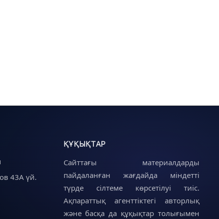
ҚҰҚЫҚТАР
u
Сайттағы материалдарды
пайдаланған жағдайда міндетті
ов 43А үй.
түрде сілтеме көрсетілуі тиіс.
Ақпараттық агенттіктегі авторлық
және басқа да құқықтар толығымен