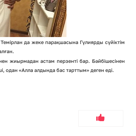
лі. Темірлан да жеке парақшасына Гүлиярды сүйіктім
алған.
інен жиырмадан астам перзенті бар. Бәйбішесінен
і, одан «Алла алдында бас тарттым» деген еді.