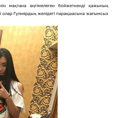
інін мақтана әңгімелеген бойжеткенді қажының
бі олар Гүлиярдың желідегі парақшасына жағымсыз