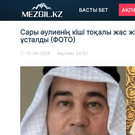
БАСТЫ БЕТ
АҚП
Сары әулиенің кіші тоқалы жас ж
ұсталды (ФОТО)
10-08-2018
Көрілімі: 34787