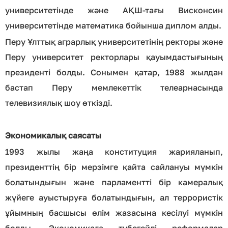
университетінде және АҚШ-тағы Висконсин
университетінде математика бойынша диплом алды.
Перу Ұлттық аграрлық университетінің ректоры және
Перу университет ректорлары қауымдастығының
президенті болды. Сонымен қатар, 1988 жылдан
бастап Перу мемлекеттік телеарнасында
телевизиялық шоу өткізді.
Экономикалық саясаты
1993 жылы жаңа конституция жарияланып,
президенттің бір мерзімге қайта сайлануы мүмкін
болатындығын және парламентті бір камералық
жүйеге ауыстыруға болатындығын, ал террористік
ұйымның басшысы өлім жазасына кесілуі мүмкін
болды. Экономикаға түбегейлі реформалар