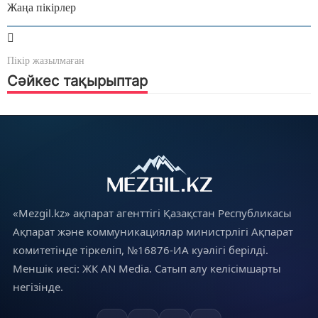
Жаңа пікірлер
Пікір жазылмаған
Сәйкес тақырыптар
«Mezgil.kz» ақпарат агенттігі Қазақстан Республикасы
Ақпарат және коммуникациялар министрлігі Ақпарат
комитетінде тіркеліп, №16876-ИА куәлігі берілді.
Меншік иесі: ЖК AN Media. Сатып алу келісімшарты
негізінде.