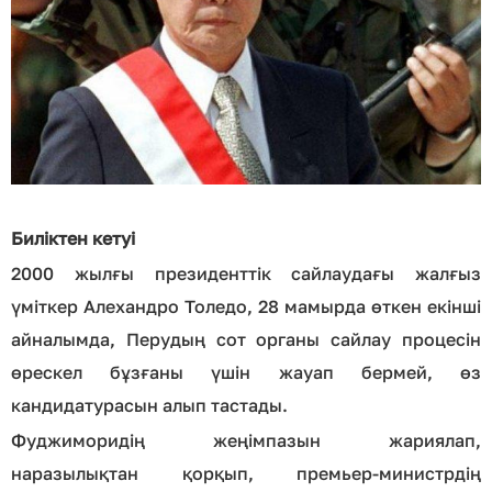
Биліктен кетуі
2000 жылғы президенттік сайлаудағы жалғыз
үміткер Алехандро Толедо, 28 мамырда өткен екінші
айналымда, Перудың сот органы сайлау процесін
өрескел бұзғаны үшін жауап бермей, өз
кандидатурасын алып тастады.
Фуджиморидің жеңімпазын жариялап,
наразылықтан қорқып, премьер-министрдің