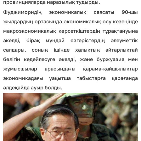
провинцияларда наразылық тудырды.
Фуджиморидің экономикалық саясаты 90-шы
жылдардың ортасында экономикалық өсу кезеңінде
макроэкономикалық көрсеткіштердің тұрақтануына
әкелді, бірақ мұндай өзгерістердің әлеуметтік
салдары, соның ішінде халықтың айтарлықтай
бөлігін кедейлесуге әкелді, және буржуазия мен
жұмысшылар арасындағы қарама-қайшылықтар
экономикадағы уақытша табыстарға қарағанда
әлдеқайда ауыр болды.