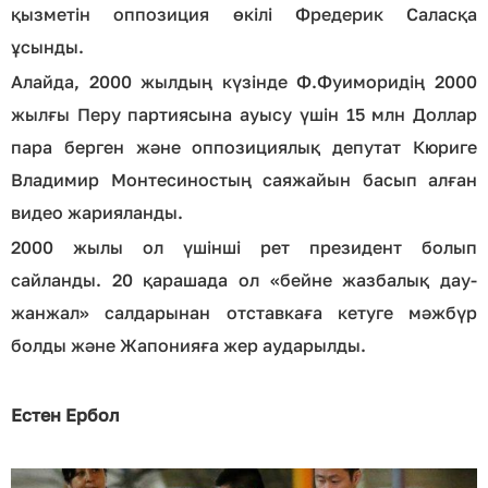
қызметін оппозиция өкілі Фредерик Саласқа
ұсынды.
Алайда, 2000 жылдың күзінде Ф.Фуиморидің 2000
жылғы Перу партиясына ауысу үшін 15 млн Доллар
пара берген және оппозициялық депутат Кюриге
Владимир Монтесиностың саяжайын басып алған
видео жарияланды.
2000 жылы ол үшінші рет президент болып
сайланды. 20 қарашада ол «бейне жазбалық дау-
жанжал» салдарынан отставкаға кетуге мәжбүр
болды және Жапонияға жер аударылды.
Естен Ербол