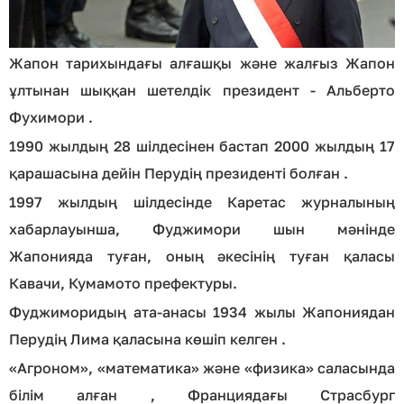
Жапон тарихындағы алғашқы және жалғыз Жапон
ұлтынан шыққан шетелдік президент - Альберто
Фухимори .
1990 жылдың 28 шілдесінен бастап 2000 жылдың 17
қарашасына дейін Перудің президенті болған .
1997 жылдың шілдесінде Каретас журналының
хабарлауынша, Фуджимори шын мәнінде
Жапонияда туған, оның әкесінің туған қаласы
Кавачи, Кумамото префектуры.
Фуджиморидың ата-анасы 1934 жылы Жапониядан
Перудің Лима қаласына көшіп келген .
«Агроном», «математика» және «физика» саласында
білім алған , Франциядағы Страсбург