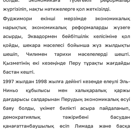
жүргізіліп, нақты нәтижелерге қол жеткізілді.
Фуджимори екінші мерзімде экономикалық
нарықтық экономикалық реформаларды жүзеге
асырды, Эквадормен бейбітшілік келісіміне қол
қойды, шекара мәселесі бойынша жүз жылдықты
шешіп, Чилимен тарихи мәселелерді шешті.
Қызметінің екі кезеңінде Перу тұрақты жағдайды
бастан кешті.
1997 жылдан 1998 жылға дейінгі кезеңде елеулі Эль-
Ниньо құбылысы мен халықаралық қаржы
дағдарысы салдарынан Перудың экономикалық өсуі
баяу болды, үкімет билікті асыра пайдаланып,
демократиялық тәжірибені басудан
қанағаттанбаушылық өсіп Лимада және басқа