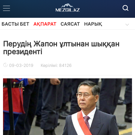
БАСТЫ БЕТ
АҚПАРАТ
САЯСАТ
НАРЫҚ
ҚОҒАМ
БІЛІМ
АЙДАРЛАР
Перудің Жапон ұлтынан шыққан
президенті
09-03-2019
Көрілімі: 84126