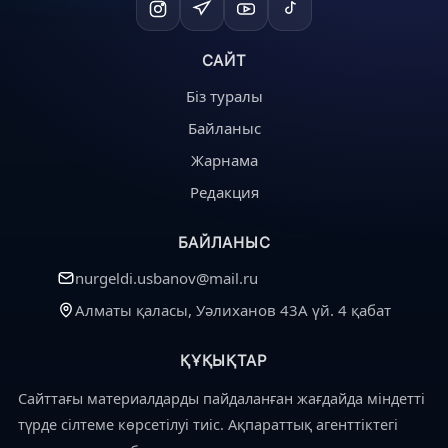
САЙТ
Біз туралы
Байланыс
Жарнама
Редакция
БАЙЛАНЫС
nurgeldi.usbanov@mail.ru
Алматы қаласы, Уәлиханов 43А үй. 4 қабат
ҚҰҚЫҚТАР
Сайттағы материалдарды пайдаланған жағдайда міндетті
түрде сілтеме көрсетілуі тиіс. Ақпараттық агенттіктегі