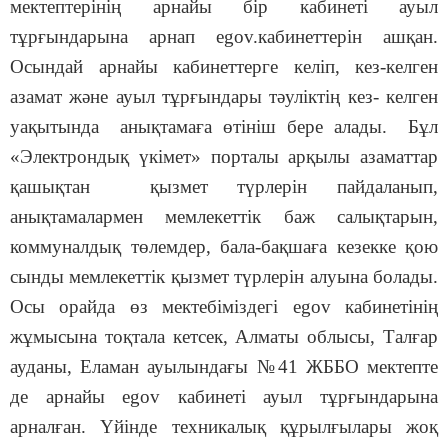
мектептерінің арнайы бір кабинеті ауыл
тұрғындарына арнап egov.кабинеттерін ашқан.
Осындай арнайы кабинеттерге келіп, кез-келген
азамат және ауыл тұрғындары тәуліктің кез- келген
уақытында анықтамаға өтініш бере алады. Бұл
«Электрондық үкімет» порталы арқылы азаматтар
қашықтан қызмет түрлерін пайдаланып,
анықтамалармен мемлекеттік баж салықтарын,
коммуналдық төлемдер, бала-бақшаға кезекке қою
сынды мемлекеттік қызмет түрлерін алуына болады.
Осы орайда өз мектебіміздегі egov кабинетінің
жұмысына тоқтала кетсек, Алматы облысы, Талғар
ауданы, Еламан ауылындағы №41 ЖББО мектепте
де арнайы egov кабинеті ауыл тұрғындарына
арналған. Үйінде техникалық құрылғылары жоқ