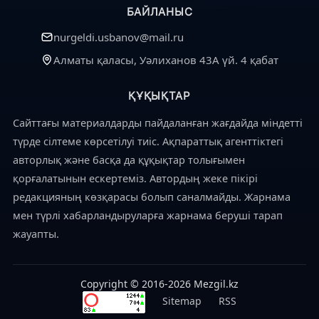
БАЙЛАНЫС
nurgeldi.usbanov@mail.ru
Алматы қаласы, Уәлиханов 43А үй. 4 қабат
ҚҰҚЫҚТАР
Сайттағы материалдарды пайдаланған жағдайда міндетті
түрде сілтеме көрсетілуі тиіс. Ақпараттық агенттіктегі
авторлық және басқа да құқықтар толығымен
қорғалатынын ескертеміз. Автордың жеке пікірі
редакцияның көзқарасы болып саналмайды. Жарнама
мен түрлі хабарландыруларға жарнама беруші тарап
жауапты.
Copyright © 2016-2026 Mezgil.kz
Sitemap
RSS