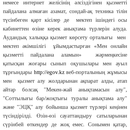
немесе интернет желісінің әлсіздігінен қызметті
пайдалана алмаған азамат, сондай-ақ техника тілін
түсінбеген қарт кісілер де мектеп ішіндегі осы
кабинеттен өзіне керек анықтама түрлерін алуда.
Аудандық халыққа қызмет көрсету орталығы мен
мектеп әкімшілігі ұйымдастырған «Мен онлайн
қызметті пайдалана аламын» жәрмеңкесіне
қатысқан жоғары сынып оқушылары мен ауыл
тұрғындары
http://egov.kz
веб-порталының жұмысы
мен қызмет алу жолдарынан ақпарат алды, атап
айтар болсақ "Мекен-жай анықтамасын алу",
"Соттылығы бар/жоқтығы туралы анықтама алу"
және "ЭЦҚ" алу бойынша қызмет түрлері кеңінен
түсіндірілді. Өзін-өзі сауаттандыру сатыларынан
сүрінбей өткендер де жоқ емес. Сонымен қатар,