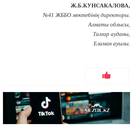
Ж.Б.КУНСАКАЛОВА,
№41 ЖББО мектебінің директоры.
Алматы облысы,
Талғар ауданы,
Еламан ауылы.