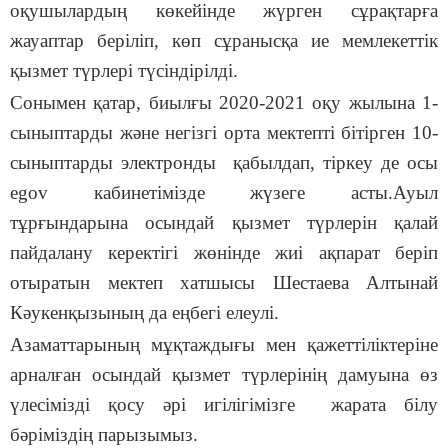
оқушылардың көкейінде жүрген сұрақтарға
жауаптар беріліп, көп сұранысқа ие мемлекеттік
қызмет түрлері түсіндірілді.
Сонымен қатар, биылғы 2020-2021 оқу жылына 1-
сыныптарды және негізгі орта мектепті бітірген 10-
сыныптарды электронды қабылдап, тіркеу де осы
egov кабинетімізде жүзеге асты.Ауыл
тұрғындарына осындай қызмет түрлерін қалай
пайдалану керектігі жөнінде жиі ақпарат беріп
отыратын мектеп хатшысы Шестаева Алтынай
Кәукенқызының да еңбегі елеулі.
Азаматтарының мұқтаждығы мен қажеттіліктеріне
арналған осындай қызмет түрлерінің дамуына өз
үлесімізді қосу әрі игілігімізге жарата білу
бәріміздің парызымыз.