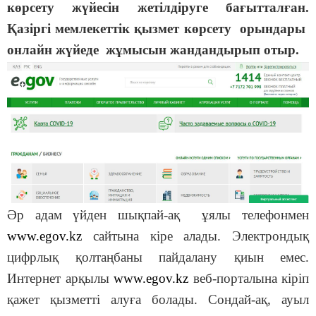
көрсету жүйесін жетілдіруге бағытталған.
Қазіргі мемлекеттік қызмет көрсету орындары
онлайн жүйеде жұмысын жандандырып отыр.
Әр адам үйден шықпай-ақ ұялы телефонмен
www.egov.kz
сайтына кіре алады. Электрондық
цифрлық қолтаңбаны пайдалану қиын емес.
Интернет арқылы
www.egov.kz
веб-порталына кіріп
қажет қызметті алуға болады. Сондай-ақ, ауыл