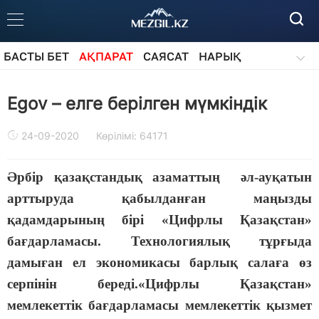
БАСТЫ БЕТ
АҚПАРАТ
САЯСАТ
НАРЫҚ
ҚОҒАМ
БІЛІМ
АЙДАРЛАР
Egov – елге берілген мүмкіндік
24-09-2020
Көрілімі: 64171
Әрбір қазақстандық азаматтың әл-ауқатын
арттыруда қабылданған маңызды
қадамдарының бірі «Цифрлы Қазақстан»
бағдарламасы. Технологиялық тұрғыда
дамыған ел экономикасы барлық салаға өз
серпінін береді.«Цифрлы Қазақстан»
мемлекеттік бағдарламасы мемлекеттік қызмет