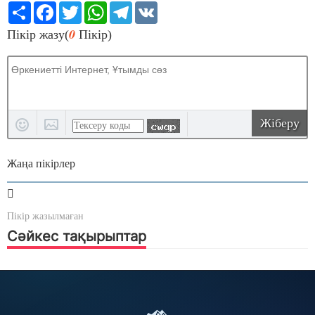
Share
Facebook
Twitter
WhatsApp
Telegram
VK
0
Пікір жазу(
Пікір)
Жіберу
Жаңа пікірлер
Пікір жазылмаған
Сәйкес тақырыптар