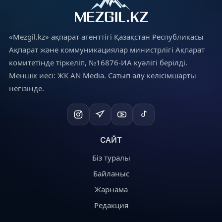
«Mezgil.kz» ақпарат агенттігі Қазақстан Республикасы
Ақпарат және коммуникациялар министрлігі Ақпарат
комитетінде тіркеліп, №16876-ИА куәлігі берілді.
Меншік иесі: ЖК AN Media. Сатып алу келісімшарты
негізінде.
САЙТ
Біз туралы
Байланыс
Жарнама
Редакция