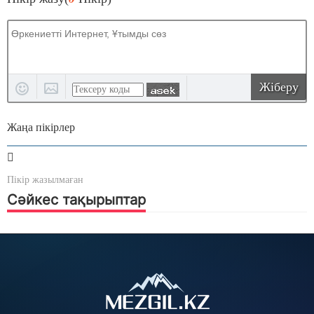
Жіберу
Жаңа пікірлер
Пікір жазылмаған
Сәйкес тақырыптар