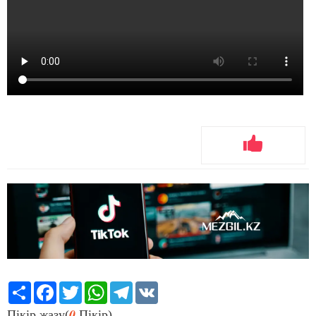
Share
Facebook
Twitter
WhatsApp
Telegram
VK
0
Пікір жазу(
Пікір)