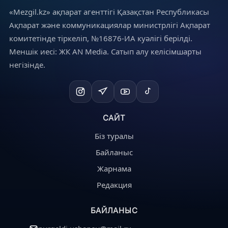
«Mezgil.kz» ақпарат агенттігі Қазақстан Республикасы
Ақпарат және коммуникациялар министрлігі Ақпарат
комитетінде тіркеліп, №16876-ИА куәлігі берілді.
Меншік иесі: ЖК AN Media. Сатып алу келісімшарты
негізінде.
САЙТ
Біз туралы
Байланыс
Жарнама
Редакция
БАЙЛАНЫС