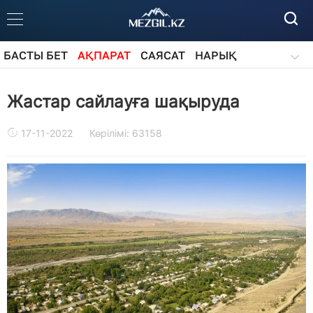
БАСТЫ БЕТ
АҚПАРАТ
САЯСАТ
НАРЫҚ
ҚОҒАМ
БІЛІМ
АЙДАРЛАР
Жастар сайлауға шақыруда
17-11-2022
Көрілімі: 63158