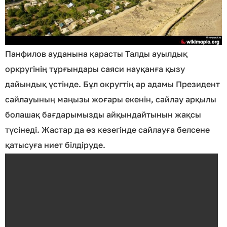
Панфилов ауданына қарасты Талды ауылдық
оркругінің тұрғындары саяси науқанға қызу
дайындық үстінде. Бұл округтің әр адамы Президент
сайлауының маңызы жоғары екенін, сайлау арқылы
болашақ бағдарымызды айқындайтынын жақсы
түсінеді. Жастар да өз кезегінде сайлауға белсене
қатысуға ниет білдіруде.