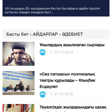
ХХ ғасырдың 80-жылдарынан бастап Қытайдағы әдеби тіршілік
күтпеген жерден жандана баст...
Басты бет
АЙДАРЛАР
ӘДЕБИЕТ
>
>
Ұлылардың ашылмаған сырлары
27-12-2018
«Сөз патшасы» поэтикалық
театры құрылады – Ұлықбек
Есдәулет
21-12-2018
Тәуелсіздік жылдарындағы қазақ