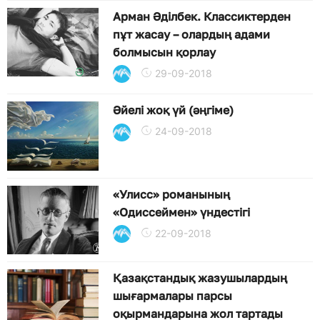
Арман Әділбек. Классиктерден
пұт жасау – олардың адами
болмысын қорлау
29-09-2018
Әйелі жоқ үй (әңгіме)
24-09-2018
«Улисс» романының
«Одиссеймен» үндестігі
22-09-2018
Қазақстандық жазушылардың
шығармалары парсы
оқырмандарына жол тартады