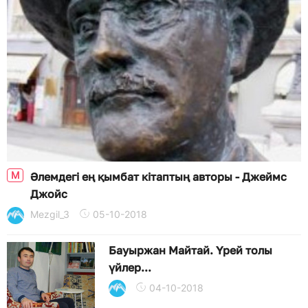
M
Әлемдегі ең қымбат кітаптың авторы - Джеймс
Джойс
Mezgil_3
05-10-2018
Бауыржан Майтай. Үрей толы
үйлер...
04-10-2018