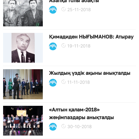
Азапқа толы абақты
25-11-2018
Қимадиден НЫҒЫМАНОВ: Атырау
19-11-2018
Жылдың үздік ақыны анықталды
11-11-2018
«Алтын қалам-2018»
жеңімпаздары анықталды
30-10-2018