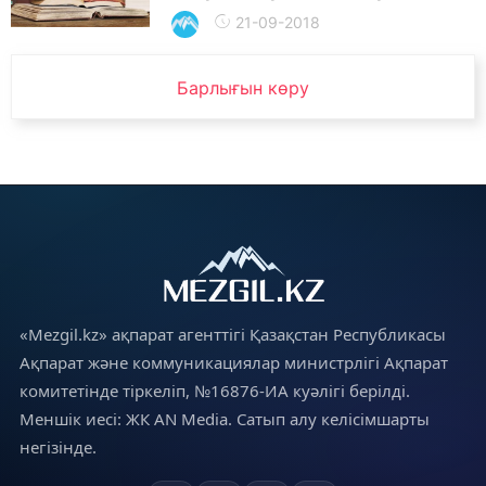
21-09-2018
Барлығын көру
«Mezgil.kz» ақпарат агенттігі Қазақстан Республикасы
Ақпарат және коммуникациялар министрлігі Ақпарат
комитетінде тіркеліп, №16876-ИА куәлігі берілді.
Меншік иесі: ЖК AN Media. Сатып алу келісімшарты
негізінде.