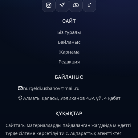
САЙТ
Біз туралы
Байланыс
Жарнама
Редакция
БАЙЛАНЫС
nurgeldi.usbanov@mail.ru
Алматы қаласы, Уәлиханов 43А үй. 4 қабат
ҚҰҚЫҚТАР
Сайттағы материалдарды пайдаланған жағдайда міндетті
түрде сілтеме көрсетілуі тиіс. Ақпараттық агенттіктегі