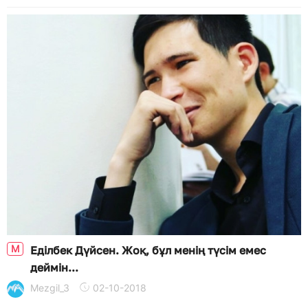
M
Еділбек Дүйсен. Жоқ, бұл менің түсім емес
деймін...
Mezgil_3
02-10-2018