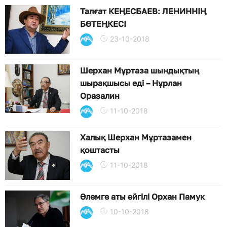
Талғат КЕҢЕСБАЕВ: ЛЕНИННІҢ
БӘТЕҢКЕСІ
23-10-2018
Шерхан Мұртаза шындықтың
шырақшысы еді – Нұрлан
Оразалин
11-10-2018
Халық Шерхан Мұртазамен
қоштасты
11-10-2018
Әлемге аты әйгілі Орхан Памук
10-10-2018