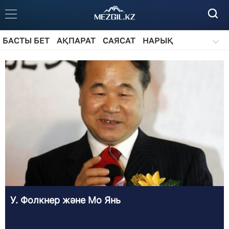
БАСТЫ БЕТ
АҚПАРАТ
САЯСАТ
НАРЫҚ
ҚОҒАМ
БІЛІМ
АЙДАРЛАР
У. Фолкнер және Мо Янь