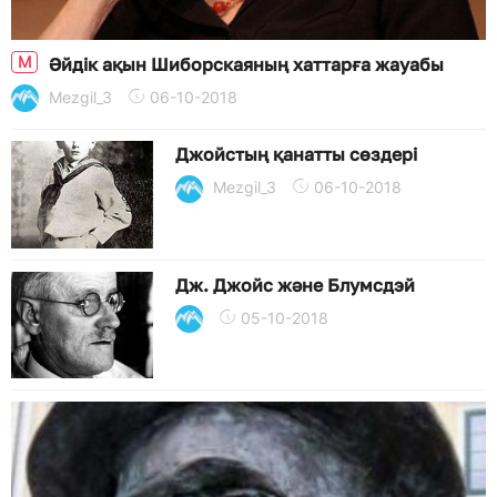
M
Әйдік ақын Шиборскаяның хаттарға жауабы
Mezgil_3
06-10-2018
Джойстың қанатты сөздері
Mezgil_3
06-10-2018
Дж. Джойс және Блумсдэй
05-10-2018