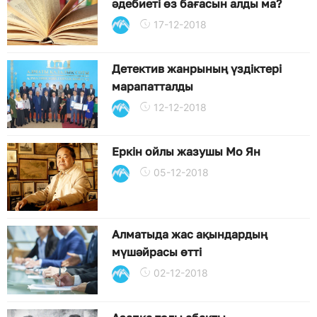
әдебиеті өз бағасын алды ма?
17-12-2018
Детектив жанрының үздіктері
марапатталды
12-12-2018
Еркін ойлы жазушы Мо Ян
05-12-2018
Алматыда жас ақындардың
мүшәйрасы өтті
02-12-2018